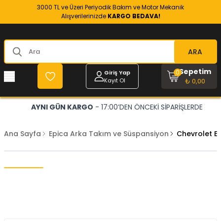
3000 TL ve Üzeri Periyodik Bakım ve Motor Mekanik
Alışverilerinizde
KARGO BEDAVA!
ARA
Sepetim
0
Giriş Yap
Kayıt Ol
₺ 0,00
AYNI GÜN KARGO
- 17:00’DEN ÖNCEKİ SİPARİŞLERDE
Ana Sayfa
Epica Arka Takım ve Süspansiyon
Chevrolet E