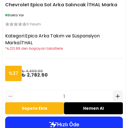
Chevrolet Epica Sol Arka Salıncak İTHAL Marka
Stokta Var
0 Yorum
Kategori
:
Epica Arka Takım ve Süspansiyon
Marka
:
İTHAL
*
₺
231.88
den başlayan taksitlerle
₺ 4,400.00
%
37
₺ 2,782.50
Sepete Ekle
Hemen Al