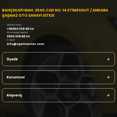
BAHÇEKAPI MAH. 2540.CAD NO :14 ETİMESGUT / ANKARA
ŞAŞMAZ OTO SANAYİ SİTESİ
Destek Hattı
+90530 338 68 34
Whatsapp Destek
0530 338 68 34
E-Mail
info@opellcenter.com
Üyelik
Kurumsal
Alışveriş