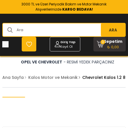
3000 TL ve Üzeri Periyodik Bakım ve Motor Mekanik
Alışverilerinizde
KARGO BEDAVA!
ARA
Sepetim
0
Giriş Yap
Kayıt Ol
₺ 0,00
OPEL VE CHEVROLET
- RESMİ YEDEK PARÇACINIZ
Ana Sayfa
Kalos Motor ve Mekanik
Chevrolet Kalos 1.2 8