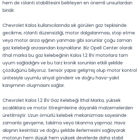
hem de rölanti stabilitesini belirleyen en önemli unsurlardan
biridir.
Chevrolet Kalos kullanıcılarında sık görülen gaz tepkisinde
gecikme, rölanti düzensizliği, motor dalgalanması, stop etme
veya motor arıza ışığının yanması gibi sorunlar çoğu zaman
gaz kelebeği arızasından kaynaklanır. Biz Opell Center olarak
ithal marka bu gaz kelebeğinin Kalos 1.2 8V motorlara tam
uyum sağladığını ve bu tarz kronik sorunları etkili şekilde
çözdüğünü biliyoruz. Sensör yapısı gelişmiş olup motor kontrol
ünitesiyle uyumlu sinyal gönderir ve doğru hava-yakıt
karışımının oluşmasını sağlar.
Chevrolet Kalos 1.2 8V Gaz Kelebeği İthal Marka, yüksek
sıcaklıklara ve motor titreşimlerine dayanıklı malzemelerden
üretilmiştir. Uzun ömürlü kelebek mekanizması sayesinde
zamanla gevşeme, takılma veya tıkanma yapmaz. Hava
akışının kesintisiz ve doğru şekilde ilerlemesini sağlayarak
motorun hem düşük hem yüksek devirlerde daha stabil