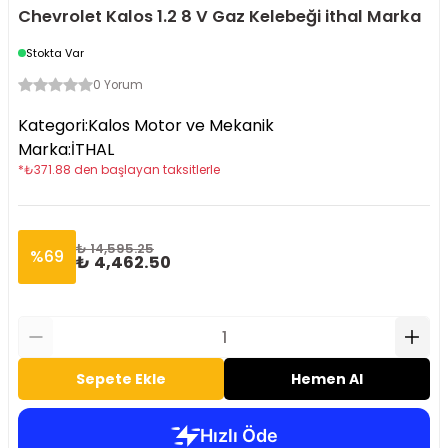
Chevrolet Kalos 1.2 8 V Gaz Kelebeği ithal Marka
Stokta Var
0 Yorum
Kategori
:
Kalos Motor ve Mekanik
Marka
:
İTHAL
*
₺
371.88
den başlayan taksitlerle
₺ 14,595.25
%
69
₺ 4,462.50
Sepete Ekle
Hemen Al