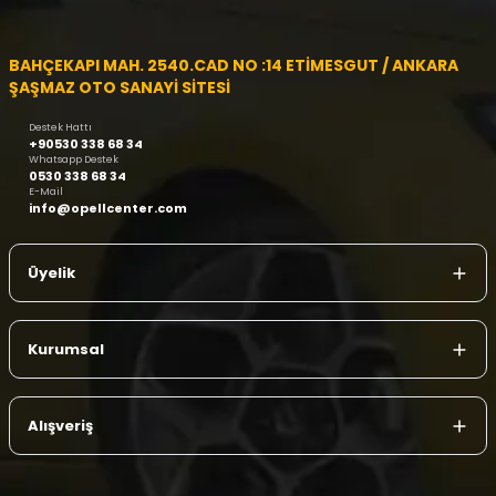
BAHÇEKAPI MAH. 2540.CAD NO :14 ETİMESGUT / ANKARA
ŞAŞMAZ OTO SANAYİ SİTESİ
Destek Hattı
+90530 338 68 34
Whatsapp Destek
0530 338 68 34
E-Mail
info@opellcenter.com
Üyelik
Kurumsal
Alışveriş