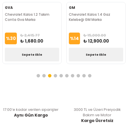
GVA
GM
Chevrolet Kalos 1.2 Takım
Chevrolet Kalos 1.4 Gaz
Conta Gva Marka
Kelebeği GM Marka
₺ 2,415.77
₺ 15,000.00
%
30
%
14
₺ 1,680.00
₺ 12,900.00
Sepete Ekle
Sepete Ekle
17:00’e kadar verilen siparişler
3000 TL ve Üzeri Preiyodik
Aynı Gün Kargo
Bakım ve Motor
Kargo Ücretsiz