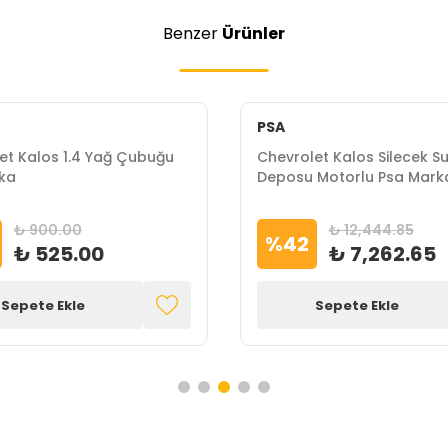
Benzer
Ürünler
PSA
et Kalos 1.4 Yağ Çubuğu
Chevrolet Kalos Silecek S
ka
Deposu Motorlu Psa Mark
₺ 900.00
₺ 12,444.85
%
42
₺ 525.00
₺ 7,262.65
Sepete Ekle
Sepete Ekle