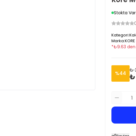
Stokta Var
Kategori
:
Kal
Marka
:
KORE
*
₺
9.63
den 
₺ 
%
44
₺