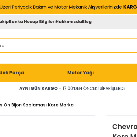
Üzeri Periyodik Bakım ve Motor Mekanik Alışverilerinizde
KARG
akip
Banka Hesap Bilgileri
Hakkımızda
Blog
dek Parça
Motor Yağı
AYNI GÜN KARGO
- 17:00’DEN ÖNCEKİ SİPARİŞLERDE
s Ön Bijon Saplaması Kore Marka
Chevro
Kore M