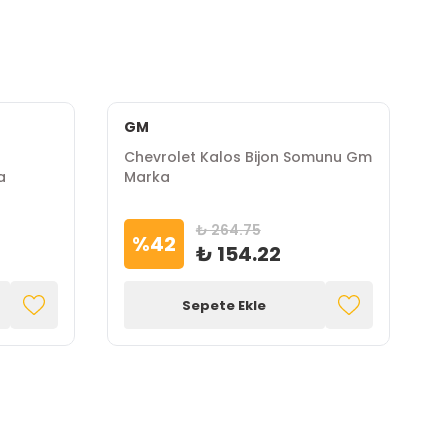
GM
u
Chevrolet Kalos Bijon Somunu Gm
C
a
Marka
M
₺ 264.75
%
42
₺ 154.22
Sepete Ekle