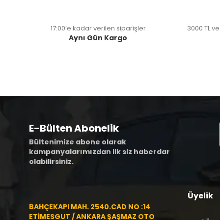
17:00’e kadar verilen siparişler
3000 TL ve
Aynı Gün Kargo
E-Bülten Abonelik
Bültenimize abone olarak
kampanyalarımızdan ilk siz haberdar
olabilirsiniz.
Üyelik
BAHÇEKAPI MAH. 2540.CAD NO :14
ETİMESGUT / ANKARA ŞAŞMAZ OTO