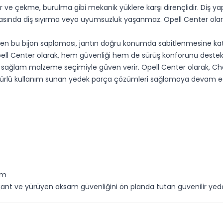
 ve çekme, burulma gibi mekanik yüklere karşı dirençlidir. Diş ya
ırasında diş sıyırma veya uyumsuzluk yaşanmaz. Opell Center olar
len bu bijon saplaması, jantın doğru konumda sabitlenmesine katkı 
 Opell Center olarak, hem güvenliği hem de sürüş konforunu destek
e sağlam malzeme seçimiyle güven verir. Opell Center olarak, Chevr
ömürlü kullanım sunan yedek parça çözümleri sağlamaya devam e
ım
çin jant ve yürüyen aksam güvenliğini ön planda tutan güvenilir y