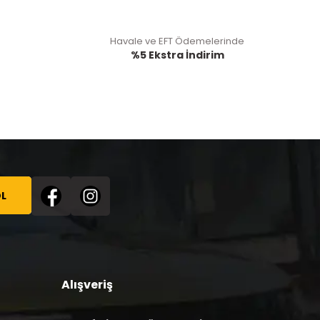
Havale ve EFT Ödemelerinde
%5 Ekstra İndirim
L
Alışveriş