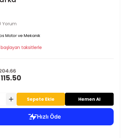
0 Yorum
os Motor ve Mekanik
başlayan taksitlerle
204.66
 115.50
Sepete Ekle
Hemen Al