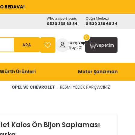
O BEDAVA!
Whatsapp Sipariş
Çağrı Merkezi
0530 338 68 34
0 530 338 68 34
0
Giriş Yap
ARA
Sepetim
Kayıt Ol
Würth Ürünleri
Motor Şanzıman
OPEL VE CHEVROLET
- RESMİ YEDEK PARÇACINIZ
let Kalos Ön Bijon Saplaması
arka