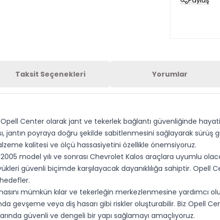
Paylaş
Taksit Seçenekleri
Yorumlar
Opell Center olarak jant ve tekerlek bağlantı güvenliğinde hayat
, jantın poyraya doğru şekilde sabitlenmesini sağlayarak sürüş g
eme kalitesi ve ölçü hassasiyetini özellikle önemsiyoruz.
2005 model yılı ve sonrası Chevrolet Kalos araçlara uyumlu olaca
ükleri güvenli biçimde karşılayacak dayanıklılığa sahiptir. Opel
hedefler.
kılmasını mümkün kılar ve tekerleğin merkezlenmesine yardımcı ol
nda gevşeme veya diş hasarı gibi riskler oluşturabilir. Biz Opell 
larında güvenli ve dengeli bir yapı sağlamayı amaçlıyoruz.