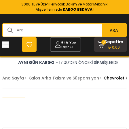
3000 TL ve Üzeri Periyodik Bakım ve Motor Mekanik
Alışverilerinizde
KARGO BEDAVA!
ARA
Sepetim
0
Giriş Yap
Kayıt Ol
₺ 0,00
AYNI GÜN KARGO
- 17:00’DEN ÖNCEKİ SİPARİŞLERDE
Ana Sayfa
Kalos Arka Takım ve Süspansiyon
Chevrolet K