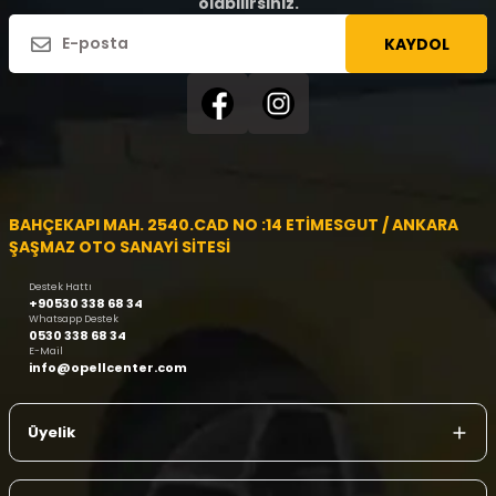
olabilirsiniz.
KAYDOL
BAHÇEKAPI MAH. 2540.CAD NO :14 ETİMESGUT / ANKARA
ŞAŞMAZ OTO SANAYİ SİTESİ
Destek Hattı
+90530 338 68 34
Whatsapp Destek
0530 338 68 34
E-Mail
info@opellcenter.com
Üyelik