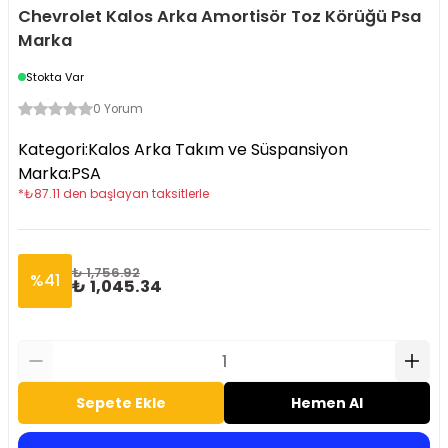
Chevrolet Kalos Arka Amortisör Toz Körüğü Psa
Marka
Stokta Var
0 Yorum
Kategori
:
Kalos Arka Takım ve Süspansiyon
Marka
:
PSA
*
₺
87.11
den başlayan taksitlerle
₺ 1,756.92
%
41
₺ 1,045.34
Sepete Ekle
Hemen Al