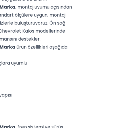
 Marka
, montaj uyumu açısından
tandart ölçülere uygun, montaj
izlerle buluşturuyoruz. Ön sağ
, Chevrolet Kalos modellerinde
mansını destekler.
 Marka
ürün özellikleri aşağıda
çlara uyumlu
yapısı
 Marka
, fren sistemi ve sürüş