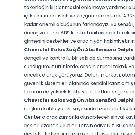
tekerleğin kilitlenmesini önlemeye yardımcı olur
içi kullanımda, ıslak ve kaygan zeminlerde ABS 
kadar önemli olduğunun farkındayız. Bu sensör, 
dönüş verilerini ABS kontrol ünitesine iletere
girmesini destekler ve aracın yön hakimiyetini
Chevrolet Kalos Sağ Ön Abs Sensörü Delphi
dengeli ve kontrollü bir şekilde durmasına yard
sunduğumuz ürünlerde, aracın orijinal teknik y
öncelik olarak görüyoruz. Delphi markası, otom
güvenlik sistemleri alanında kendini kanıtlamış
bu ürün de yüksek kalite standartlarına göre üre
Chevrolet Kalos Sağ Ön Abs Sensörü Delphi
sağlam kablo yapısı sayesinde uzun süreli kull
Center olarak zamanla oluşabilecek sinyal kay
riskleri azaltan ürünleri tercih ediyoruz. Bu sen
destek olurken sürüş sırasında hissedilen güven