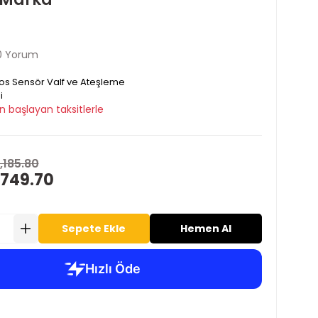
0 Yorum
os Sensör Valf ve Ateşleme
i
n başlayan taksitlerle
,185.80
 749.70
Sepete Ekle
Hemen Al