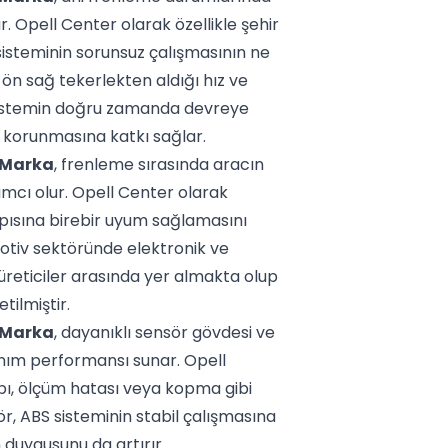
. Opell Center olarak özellikle şehir
sisteminin sorunsuz çalışmasının ne
ön sağ tekerlekten aldığı hız ve
k sistemin doğru zamanda devreye
n korunmasına katkı sağlar.
 Marka
, frenleme sırasında aracın
ımcı olur. Opell Center olarak
apısına birebir uyum sağlamasını
otiv sektöründe elektronik ve
 üreticiler arasında yer almakta olup
tilmiştir.
 Marka
, dayanıklı sensör gövdesi ve
anım performansı sunar. Opell
bı, ölçüm hatası veya kopma gibi
sör, ABS sisteminin stabil çalışmasına
 duygusunu da artırır.