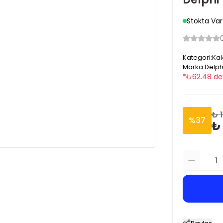
Stokta Var
Kategori
:
Kal
Marka
:
Delph
*
₺
62.48
de
₺ 1
%
37
₺