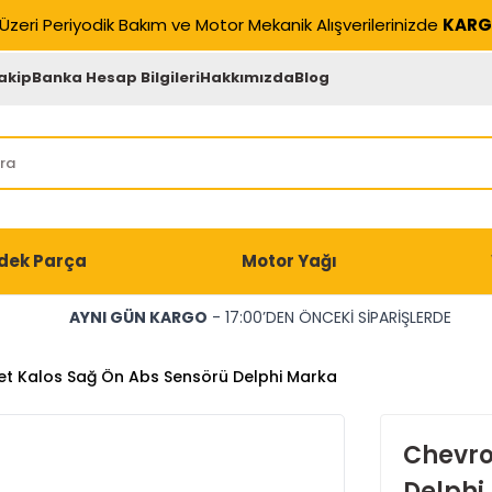
Üzeri Periyodik Bakım ve Motor Mekanik Alışverilerinizde
KARG
akip
Banka Hesap Bilgileri
Hakkımızda
Blog
dek Parça
Motor Yağı
AYNI GÜN KARGO
- 17:00’DEN ÖNCEKİ SİPARİŞLERDE
et Kalos Sağ Ön Abs Sensörü Delphi Marka
Chevro
Delphi