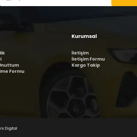
Kurumsal
lik
İletişim
i
İletişim Formu
 Unuttum
Kargo Takip
ilme Formu
rs Digital