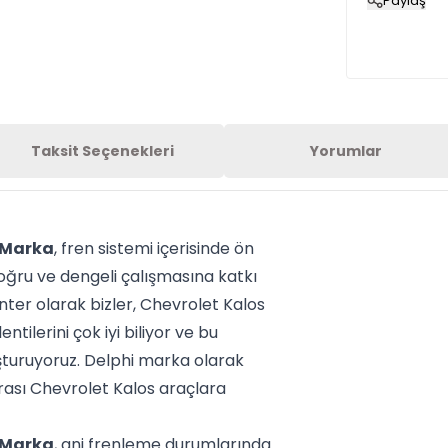
Paylaş
Taksit Seçenekleri
Yorumlar
 Marka
, fren sistemi içerisinde ön
doğru ve dengeli çalışmasına katkı
enter olarak bizler, Chevrolet Kalos
ntilerini çok iyi biliyor ve bu
luşturuyoruz. Delphi marka olarak
rası Chevrolet Kalos araçlara
 Marka
, ani frenleme durumlarında