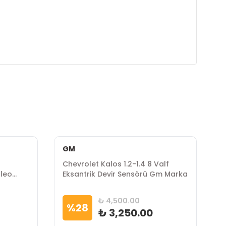
GM
D
Chevrolet Kalos 1.2-1.4 8 Valf
C
aleo
Eksantrik Devir Sensörü Gm Marka
S
₺ 4,500.00
%
28
₺ 3,250.00