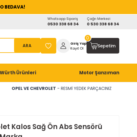
O BEDAVA!
Whatsapp Sipariş
Çağrı Merkezi
0530 338 68 34
0 530 338 68 34
0
Giriş Yap
ARA
Sepetim
Kayıt Ol
Würth Ürünleri
Motor Şanzıman
OPEL VE CHEVROLET
- RESMİ YEDEK PARÇACINIZ
let Kalos Sağ Ön Abs Sensörü
 Marka