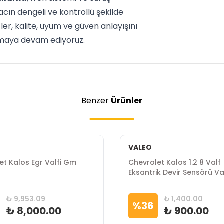
acın dengeli ve kontrollü şekilde
er, kalite, uyum ve güven anlayışını
tmaya devam ediyoruz.
Benzer
Ürünler
VALEO
et Kalos Egr Valfi Gm
Chevrolet Kalos 1.2 8 Valf
Eksantrik Devir Sensörü V
Marka
₺ 9,953.09
₺ 1,400.00
%
36
₺ 8,000.00
₺ 900.00