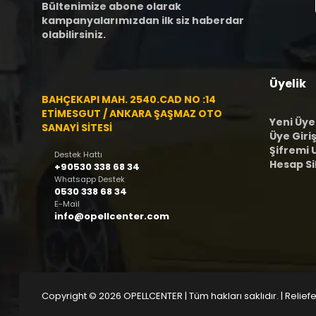
Bültenimize abone olarak
kampanyalarımızdan ilk siz haberdar
olabilirsiniz.
Üyelik
BAHÇEKAPI MAH. 2540.CAD NO :14
ETİMESGUT / ANKARA ŞAŞMAZ OTO
Yeni Üye
SANAYİ SİTESİ
Üye Giriş
Şifremi
Destek Hattı
Hesap S
+90530 338 68 34
Whatsapp Destek
0530 338 68 34
E-Mail
info@opellcenter.com
Copyright © 2026 OPELLCENTER | Tüm hakları saklıdır.
| Reliefe