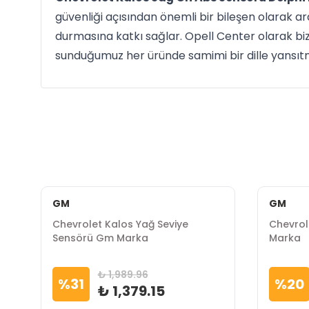
güvenliği açısından önemli bir bileşen olarak ar
durmasına katkı sağlar. Opell Center olarak bizl
sunduğumuz her üründe samimi bir dille yansı
GM
GM
Chevrolet Kalos Yağ Seviye
Chevrol
Sensörü Gm Marka
Marka
₺ 1,989.96
%
31
%
20
₺ 1,379.15