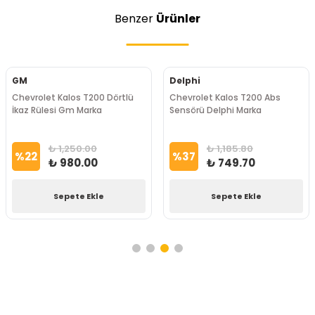
Benzer
Ürünler
GM
Delphi
Chevrolet Kalos T200 Dörtlü
Chevrolet Kalos T200 Abs
İkaz Rülesi Gm Marka
Sensörü Delphi Marka
₺ 1,250.00
₺ 1,185.80
%
22
%
37
₺ 980.00
₺ 749.70
Sepete Ekle
Sepete Ekle