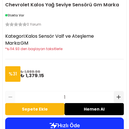
Chevrolet Kalos Yağ Seviye Sensörü Gm Marka
Stokta Var
0 Yorum
Kategori
:
Kalos Sensör Valf ve Ateşleme
Marka
:
GM
*
₺
114.93
den başlayan taksitlerle
₺ 1,989.96
%
31
₺ 1,379.15
Sepete Ekle
Hemen Al