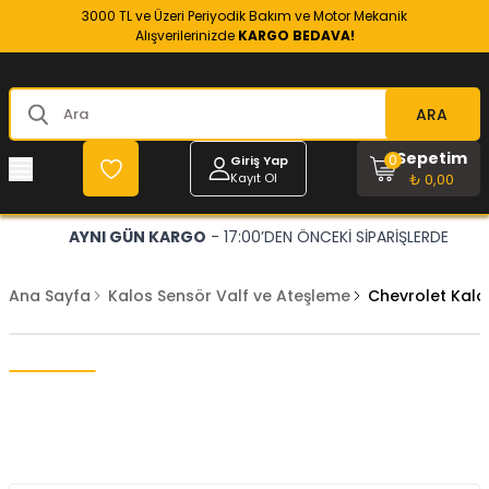
3000 TL ve Üzeri Periyodik Bakım ve Motor Mekanik
Alışverilerinizde
KARGO BEDAVA!
ARA
Sepetim
0
Giriş Yap
Kayıt Ol
₺ 0,00
AYNI GÜN KARGO
- 17:00’DEN ÖNCEKİ SİPARİŞLERDE
Ana Sayfa
Kalos Sensör Valf ve Ateşleme
Chevrolet Kalo