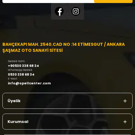
BAHÇEKAPI MAH. 2540.CAD NO :14 ETİMESGUT / ANKARA
ŞAŞMAZ OTO SANAYİ SİTESİ
Destek Hattı
+90530 338 68 34
Whatsapp Destek
0530 338 68 34
E-Mail
info@opellcenter.com
Üyelik
Kurumsal