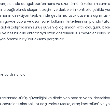
 parçalarında dengeli performans ve uzun ömürlü kullanım sunmas
rına bağlı olarak oluşan titreşim ve darbelerin kontrollü şekilde yö
anın direksiyon tepkilerinde gecikme, lastik düzensiz aşınması v
gövde yapısı ve uzun süreli kullanım kriterlerini ön planda tutu
 sağlıklı çalışmasının sürüş güvenliği açısından kritik olduğunu bi
k ve net bir dille aktarmaya özen gösteriyoruz. Chevrolet Kalos S
yan önemli bir yürür aksam parçasıdır.
ine yardımcı olur
araçlarında sürüş güvenliğini ve direksiyon hassasiyetini destekle
evrolet Kalos Sol Rot Başı Praksis Marka, araç kontrolünü ve yol