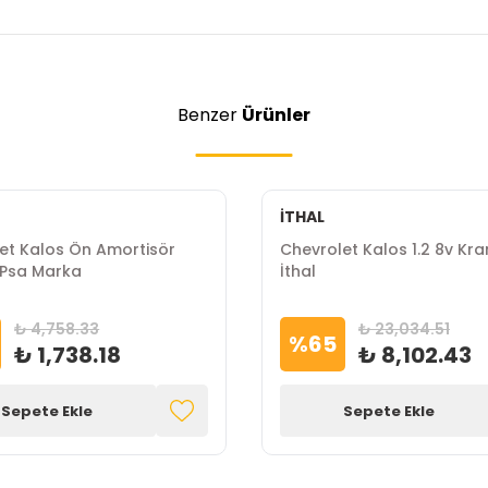
Benzer
Ürünler
İTHAL
et Kalos Ön Amortisör
Chevrolet Kalos 1.2 8v Kran
 Psa Marka
İthal
₺ 4,758.33
₺ 23,034.51
%
65
₺ 1,738.18
₺ 8,102.43
Sepete Ekle
Sepete Ekle