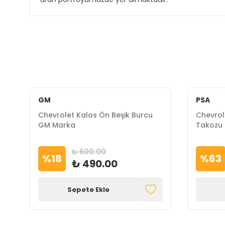
GM
PSA
Chevrolet Kalos Ön Beşik Burcu
Chevrol
GM Marka
Takozu
₺ 600.00
%
18
%
63
₺ 490.00
Sepete Ekle