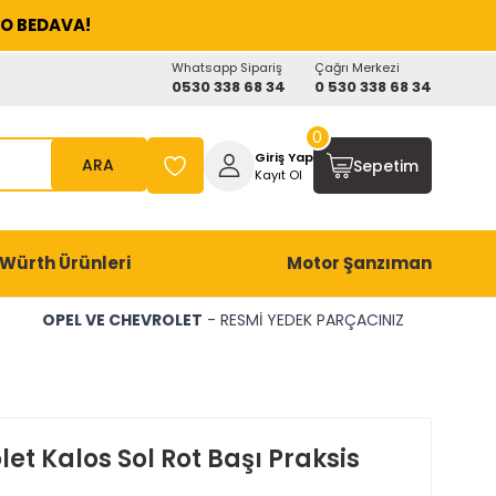
O BEDAVA!
Whatsapp Sipariş
Çağrı Merkezi
0530 338 68 34
0 530 338 68 34
0
Giriş Yap
ARA
Sepetim
Kayıt Ol
Würth Ürünleri
Motor Şanzıman
OPEL VE CHEVROLET
- RESMİ YEDEK PARÇACINIZ
et Kalos Sol Rot Başı Praksis