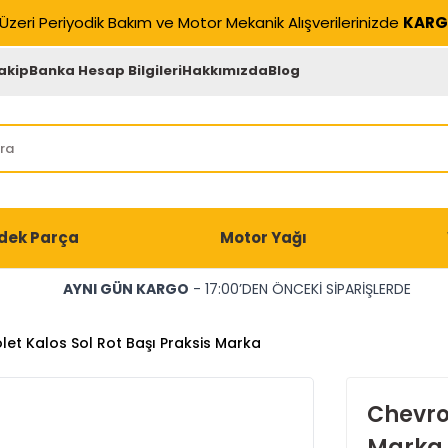
Üzeri Periyodik Bakım ve Motor Mekanik Alışverilerinizde
KARG
akip
Banka Hesap Bilgileri
Hakkımızda
Blog
dek Parça
Motor Yağı
AYNI GÜN KARGO
- 17:00’DEN ÖNCEKİ SİPARİŞLERDE
let Kalos Sol Rot Başı Praksis Marka
Chevrol
Marka