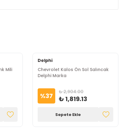
Delphi
D
k Mili
Chevrolet Kalos Ön Sol Salıncak
C
Delphi Marka
D
₺ 2,904.00
%
37
₺ 1,819.13
Sepete Ekle