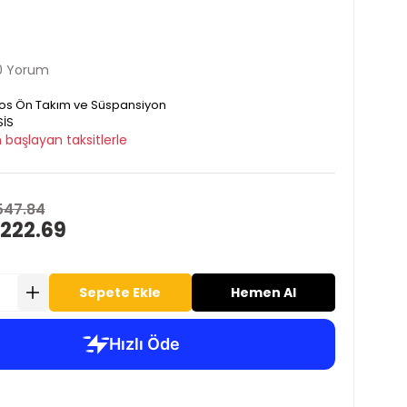
0 Yorum
os Ön Takım ve Süspansiyon
İS
 başlayan taksitlerle
547.84
 222.69
Sepete Ekle
Hemen Al