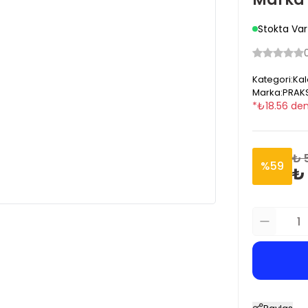
Stokta Var
Kategori
:
Kal
Marka
:
PRAKS
*
₺
18.56
den
₺ 
%
59
₺