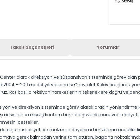
Paylaş
Taksit Seçenekleri
Yorumlar
Center olarak direksiyon ve süspansiyon sisteminde görev alan pa
e 2004 – 2011 model yılı ve sonrası Chevrolet Kalos araçlara uyum
yoruz. Rot başı, direksiyon hareketlerinin tekerleklere doğru ve de
siyon ve direksiyon sisteminde görev alarak aracın yönlendirme ka
ışmasının hem sürüş konforu hem de güvenli manevra kabiliyeti açıs
enmesini destekler.
a ölçü hassasiyeti ve malzeme dayanımı her zaman önceliklidir. 
zorlamaya gerek kalmadan yerine tam oturan, bağlantı noktalarında