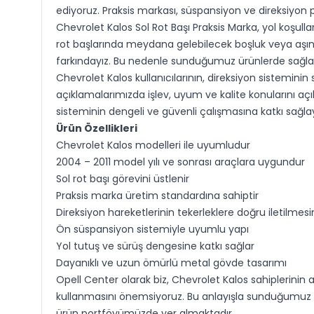
ediyoruz. Praksis markası, süspansiyon ve direksiyon
Chevrolet Kalos Sol Rot Başı Praksis Marka, yol koşulla
rot başlarında meydana gelebilecek boşluk veya aşınm
farkındayız. Bu nedenle sunduğumuz ürünlerde sağlam 
Chevrolet Kalos kullanıcılarının, direksiyon sisteminin
açıklamalarımızda işlev, uyum ve kalite konularını açı
sisteminin dengeli ve güvenli çalışmasına katkı sağla
Ürün Özellikleri
Chevrolet Kalos modelleri ile uyumludur
2004 – 2011 model yılı ve sonrası araçlara uygundur
Sol rot başı görevini üstlenir
Praksis marka üretim standardına sahiptir
Direksiyon hareketlerinin tekerleklere doğru iletilmes
Ön süspansiyon sistemiyle uyumlu yapı
Yol tutuş ve sürüş dengesine katkı sağlar
Dayanıklı ve uzun ömürlü metal gövde tasarımı
Opell Center olarak biz, Chevrolet Kalos sahiplerinin 
kullanmasını önemsiyoruz. Bu anlayışla sunduğumuz Ch
ürün portföyümüzde yer almaktadır.