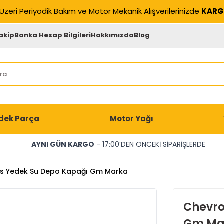
Üzeri Periyodik Bakım ve Motor Mekanik Alışverilerinizde
KARG
akip
Banka Hesap Bilgileri
Hakkımızda
Blog
dek Parça
Motor Yağı
AYNI GÜN KARGO
- 17:00’DEN ÖNCEKİ SİPARİŞLERDE
os Yedek Su Depo Kapağı Gm Marka
Chevro
Gm Ma