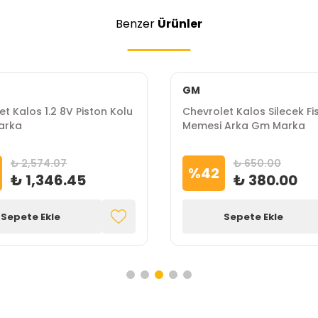
Benzer
Ürünler
GM
t Kalos 1.2 8V Piston Kolu
Chevrolet Kalos Silecek Fi
arka
Memesi Arka Gm Marka
₺ 2,574.07
₺ 650.00
%
42
₺ 1,346.45
₺ 380.00
Sepete Ekle
Sepete Ekle