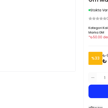
Stokta Var
Kategori
:
Kal
Marka
:
GM
*
₺
50.00
de
₺ 
%
33
₺