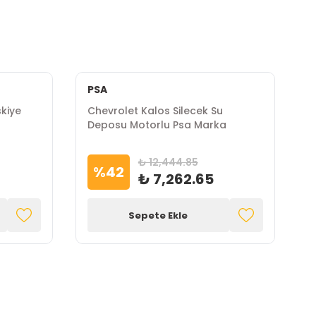
PSA
skiye
Chevrolet Kalos Silecek Su
C
Deposu Motorlu Psa Marka
F
K
₺ 12,444.85
%
42
₺ 7,262.65
Sepete Ekle