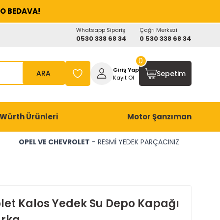
O BEDAVA!
Whatsapp Sipariş
Çağrı Merkezi
0530 338 68 34
0 530 338 68 34
0
Giriş Yap
ARA
Sepetim
Kayıt Ol
Würth Ürünleri
Motor Şanzıman
OPEL VE CHEVROLET
- RESMİ YEDEK PARÇACINIZ
let Kalos Yedek Su Depo Kapağı
rka