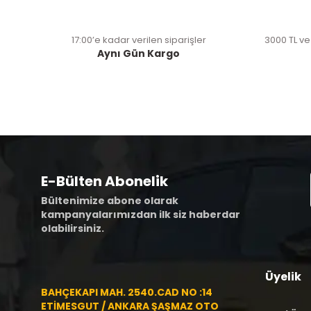
17:00’e kadar verilen siparişler
3000 TL ve
Aynı Gün Kargo
E-Bülten Abonelik
Bültenimize abone olarak
kampanyalarımızdan ilk siz haberdar
olabilirsiniz.
Üyelik
BAHÇEKAPI MAH. 2540.CAD NO :14
ETİMESGUT / ANKARA ŞAŞMAZ OTO