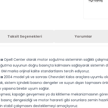
Paylaş
Taksit Seçenekleri
Yorumlar
ka
Opell Center olarak motor soğutma sisteminin sağlıklı çalış
oğutma suyunun doğru basınçta kalmasını sağlayarak sistemin deng
GM marka orijinal kalite standartlarını tercih ediyoruz.
ka
2004 model yılı ve sonrası Chevrolet Kalos araçlara uyumlu ola
 sistem içindeki basıncı dengeler ve suyun dışarı taşmasını önl
 yapısına birebir uyum sağlar.
şmesi, kapağın gevşemesi ya da kilitleme mekanizmasının görev
asınç dengesizliği ve motor harareti gibi sorunlara zemin hazırl
n stabil çalışmasını desteklemeyi amaçlıyoruz.