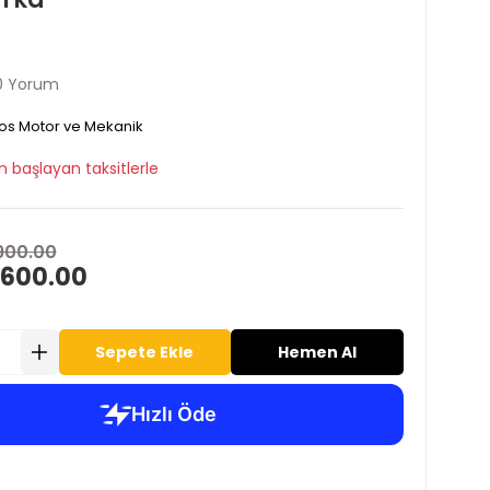
0 Yorum
os Motor ve Mekanik
n başlayan taksitlerle
900.00
 600.00
Sepete Ekle
Hemen Al