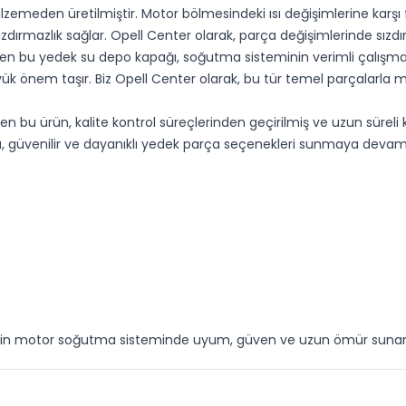
lzemeden üretilmiştir. Motor bölmesindeki ısı değişimlerine karşı 
dırmazlık sağlar. Opell Center olarak, parça değişimlerinde sızdı
ilen bu yedek su depo kapağı, soğutma sisteminin verimli çalışmas
 önem taşır. Biz Opell Center olarak, bu tür temel parçalarla 
n bu ürün, kalite kontrol süreçlerinden geçirilmiş ve uzun süreli 
lu, güvenilir ve dayanıklı yedek parça seçenekleri sunmaya devam
arı için motor soğutma sisteminde uyum, güven ve uzun ömür sun