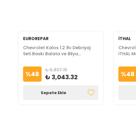
EUROREPAR
İTHAL
Chevrolet Kalos 1.2 8v Debriyaj
Chevrole
Seti Baskı Balata ve Bilya
İTHAL M
EUROREPAR Marka
₺ 5,837.15
%
48
%
48
₺ 3,043.32
Sepete Ekle