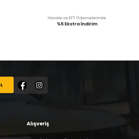
Havale ve EFT Ödemelerinde
%5 Ekstra İndirim
L
Alışveriş