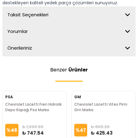
destekleyen kaliteli yedek parça çözümleri sunuyoruz.
Taksit Seçenekleri
Yorumlar
Önerileriniz
Benzer
Ürünler
PSA
GM
Chevrolet Lacetti Fren Hidrolik
Chevrolet Lacetti Vites Pimi
Depo Kapağı Psa Marka
Gm Marka
₺ 1,390.90
₺ 805.26
%
46
%
47
₺ 747.54
₺ 425.43