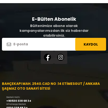
E-Bülten Abonelik
Bültenimize abone olarak
kampanyalarımızdan ilk siz haberdar
olabilirsiniz.
KAYDOL
BAHÇEKAPI MAH. 2540.CAD NO :14 ETİMESGUT / ANKARA
ŞAŞMAZ OTO SANAYİ SİTESİ
Destek Hattı
+90530 338 68 34
Whatsapp Destek
0530 338 68 34