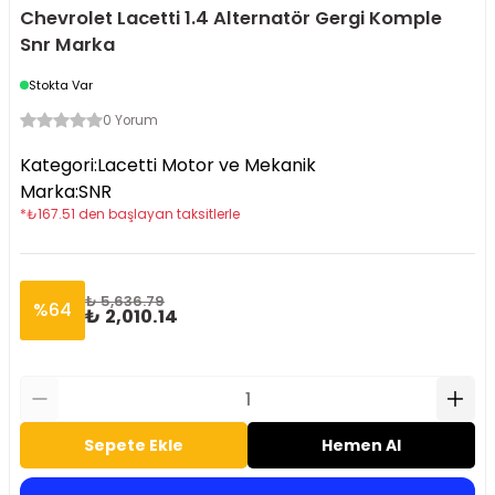
Chevrolet Lacetti 1.4 Alternatör Gergi Komple
Snr Marka
Stokta Var
0 Yorum
Kategori
:
Lacetti Motor ve Mekanik
Marka
:
SNR
*
₺
167.51
den başlayan taksitlerle
₺ 5,636.79
%
64
₺ 2,010.14
Sepete Ekle
Hemen Al