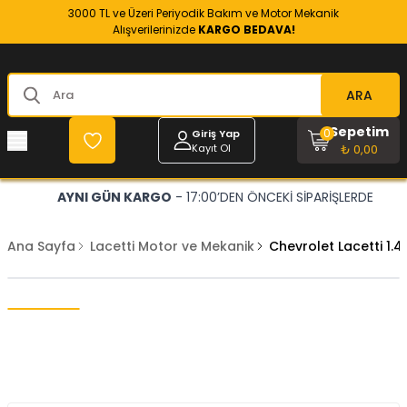
3000 TL ve Üzeri Periyodik Bakım ve Motor Mekanik
Alışverilerinizde
KARGO BEDAVA!
ARA
Sepetim
0
Giriş Yap
Kayıt Ol
₺ 0,00
AYNI GÜN KARGO
- 17:00’DEN ÖNCEKİ SİPARİŞLERDE
Ana Sayfa
Lacetti Motor ve Mekanik
Chevrolet Lacetti 1.