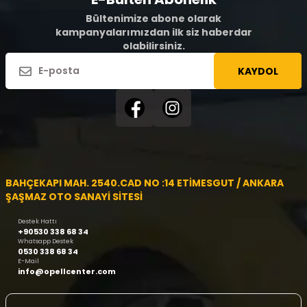
Bültenimize abone olarak
kampanyalarımızdan ilk siz haberdar
olabilirsiniz.
KAYDOL
BAHÇEKAPI MAH. 2540.CAD NO :14 ETİMESGUT / ANKARA
ŞAŞMAZ OTO SANAYİ SİTESİ
Destek Hattı
+90530 338 68 34
Whatsapp Destek
0530 338 68 34
E-Mail
info@opellcenter.com