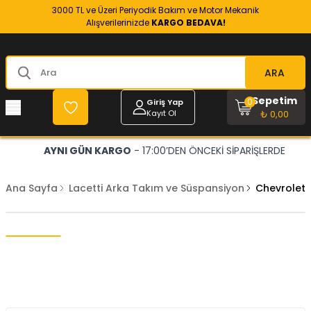
3000 TL ve Üzeri Periyodik Bakım ve Motor Mekanik
Alışverilerinizde
KARGO BEDAVA!
ARA
Sepetim
0
Giriş Yap
Kayıt Ol
₺ 0,00
AYNI GÜN KARGO
- 17:00’DEN ÖNCEKİ SİPARİŞLERDE
Ana Sayfa
Lacetti Arka Takım ve Süspansiyon
Chevrolet 