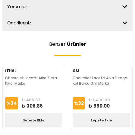
Yorumlar
Önerileriniz
Benzer
Ürünler
İTHAL
GM
Chevrolet Lacetti Arka Z rotu
Chevrolet Lacetti Arka Denge
İthal Marka
Kol Burcu Gm Marka
₺ 465.67
₺ 1,400.00
%
34
%
32
₺ 306.86
₺ 950.00
Sepete Ekle
Sepete Ekle