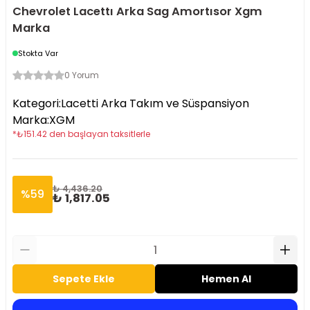
Chevrolet Lacettı Arka Sag Amortısor Xgm
Marka
Stokta Var
0 Yorum
Kategori
:
Lacetti Arka Takım ve Süspansiyon
Marka
:
XGM
*
₺
151.42
den başlayan taksitlerle
₺ 4,436.20
%
59
₺ 1,817.05
Sepete Ekle
Hemen Al