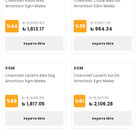
Chevrolet Kalos Arka
Chevrolet Cruze Arka Sol
Amortisor Xgm Marka
Amortisör XGm Marka
₺ 2,899.47
₺ 1,587.73
%
44
%
39
₺ 1,613.17
₺ 964.34
Sepete Ekle
Sepete Ekle
XGM
XGM
Chevrolet Lacettı Arka Sag
Chevrolet Lacetti Sol Ön
Amortısor Xgm Marka
Amortisör Xgm Marka
₺ 4,436.20
₺ 4,321.61
%
59
%
51
₺ 1,817.05
₺ 2,106.28
Sepete Ekle
Sepete Ekle