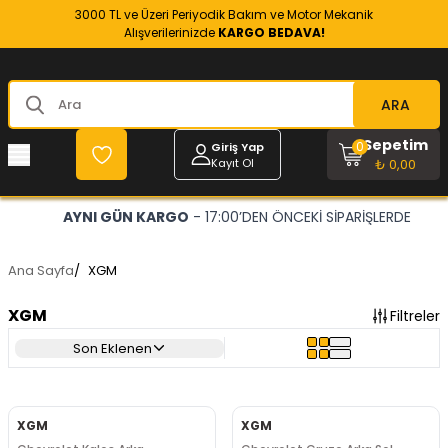
3000 TL ve Üzeri Periyodik Bakım ve Motor Mekanik
Alışverilerinizde
KARGO BEDAVA!
ARA
Sepetim
0
Giriş Yap
Kayıt Ol
₺ 0,00
AYNI GÜN KARGO
- 17:00’DEN ÖNCEKİ SİPARİŞLERDE
Ana Sayfa
/
XGM
XGM
Filtreler
Son Eklenen
XGM
XGM