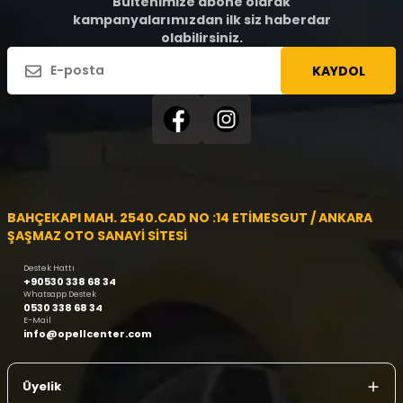
Bültenimize abone olarak
kampanyalarımızdan ilk siz haberdar
olabilirsiniz.
KAYDOL
BAHÇEKAPI MAH. 2540.CAD NO :14 ETİMESGUT / ANKARA
ŞAŞMAZ OTO SANAYİ SİTESİ
Destek Hattı
+90530 338 68 34
Whatsapp Destek
0530 338 68 34
E-Mail
info@opellcenter.com
Üyelik