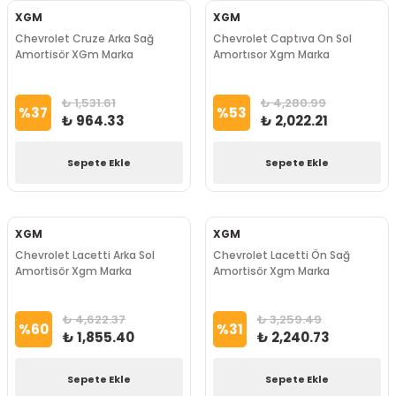
XGM
XGM
Chevrolet Cruze Arka Sağ
Chevrolet Captıva On Sol
Amortisör XGm Marka
Amortısor Xgm Marka
₺ 1,531.61
₺ 4,280.99
%
37
%
53
₺ 964.33
₺ 2,022.21
Sepete Ekle
Sepete Ekle
XGM
XGM
Chevrolet Lacetti Arka Sol
Chevrolet Lacetti Ön Sağ
Amortisör Xgm Marka
Amortisör Xgm Marka
₺ 4,622.37
₺ 3,259.49
%
60
%
31
₺ 1,855.40
₺ 2,240.73
Sepete Ekle
Sepete Ekle