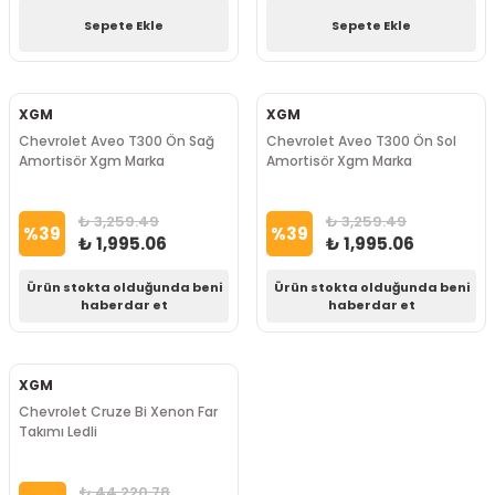
Sepete Ekle
Sepete Ekle
XGM
XGM
Chevrolet Aveo T300 Ön Sağ
Chevrolet Aveo T300 Ön Sol
Amortisör Xgm Marka
Amortisör Xgm Marka
₺ 3,259.49
₺ 3,259.49
%
39
%
39
₺ 1,995.06
₺ 1,995.06
Ürün stokta olduğunda beni
Ürün stokta olduğunda beni
haberdar et
haberdar et
XGM
Chevrolet Cruze Bi Xenon Far
Takımı Ledli
₺ 44,220.78