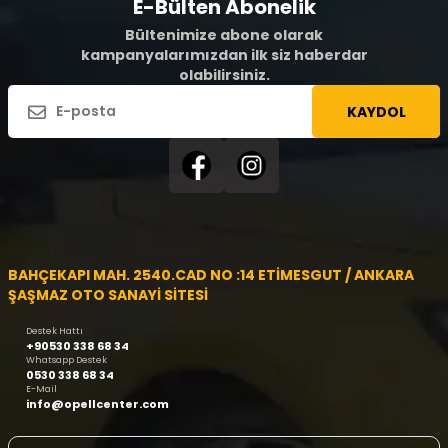
E-Bülten Abonelik
Bültenimize abone olarak
kampanyalarımızdan ilk siz haberdar
olabilirsiniz.
KAYDOL
BAHÇEKAPI MAH. 2540.CAD NO :14 ETİMESGUT / ANKARA
ŞAŞMAZ OTO SANAYİ SİTESİ
Destek Hattı
+90530 338 68 34
Whatsapp Destek
0530 338 68 34
E-Mail
info@opellcenter.com