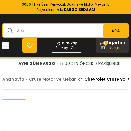
3000 TL ve Üzeri Periyodik Bakım ve Motor Mekanik
Alışverilerinizde
KARGO BEDAVA!
ARA
Sepetim
0
Giriş Yap
Kayıt Ol
₺ 0,00
AYNI GÜN KARGO
- 17:00’DEN ÖNCEKİ SİPARİŞLERDE
Ana Sayfa
Cruze Motor ve Mekanik
Chevrolet Cruze Sol 