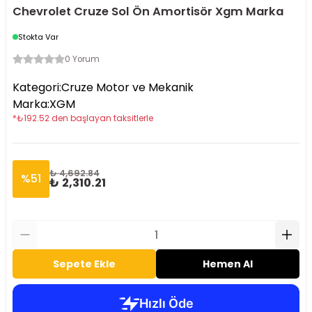
Chevrolet Cruze Sol Ön Amortisör Xgm Marka
Stokta Var
0 Yorum
Kategori
:
Cruze Motor ve Mekanik
Marka
:
XGM
*
₺
192.52
den başlayan taksitlerle
₺ 4,692.84
%
51
₺ 2,310.21
Sepete Ekle
Hemen Al