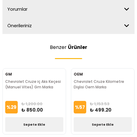
Yorumlar
Önerileriniz
Benzer
Ürünler
GM
OEM
Chevrolet Cruze iç Aks Keçesi
Chevrolet Cruze Kilometre
(Manuel Vites) Gm Marka
Dişlisi Oem Marka
₺ 1,200.00
₺ 1,153.53
%
29
%
57
₺ 850.00
₺ 499.20
Sepete Ekle
Sepete Ekle