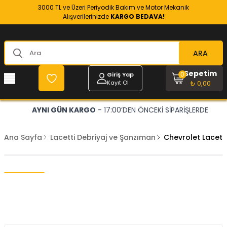
3000 TL ve Üzeri Periyodik Bakım ve Motor Mekanik
Alışverilerinizde
KARGO BEDAVA!
ARA
Sepetim
0
Giriş Yap
Kayıt Ol
₺ 0,00
AYNI GÜN KARGO
- 17:00’DEN ÖNCEKİ SİPARİŞLERDE
Ana Sayfa
Lacetti Debriyaj ve Şanzıman
Chevrolet Lacetti