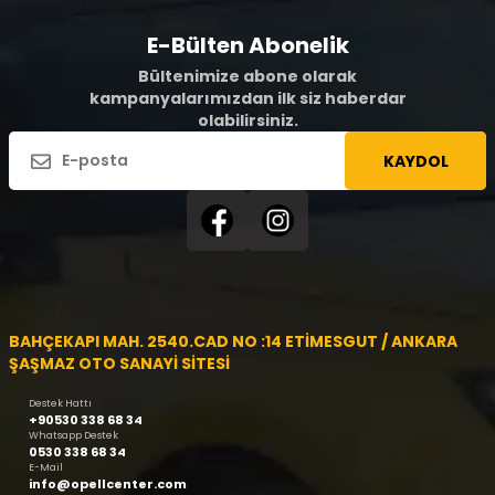
E-Bülten Abonelik
Bültenimize abone olarak
kampanyalarımızdan ilk siz haberdar
olabilirsiniz.
KAYDOL
BAHÇEKAPI MAH. 2540.CAD NO :14 ETİMESGUT / ANKARA
ŞAŞMAZ OTO SANAYİ SİTESİ
Destek Hattı
+90530 338 68 34
Whatsapp Destek
0530 338 68 34
E-Mail
info@opellcenter.com