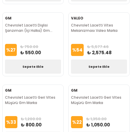
GM
VALEO
Chevrolet Lacetti Dişlisi
Chevrolet Lacetti Vites
Şanzıman (İçi Halka) Gm
Mekanizması Valeo Marka
Marka
₺ 750.00
₺ 5,577.46
%
27
%
54
₺ 550.00
₺ 2,575.48
Sepete Ekle
Sepete Ekle
GM
GM
Chevrolet Lacetti Geri Vites
Chevrolet Lacetti Geri Vites
Müşürü Gm Marka
Müşürü Gm Marka
₺ 1,200.00
₺ 1,350.00
%
33
%
22
₺ 800.00
₺ 1,050.00