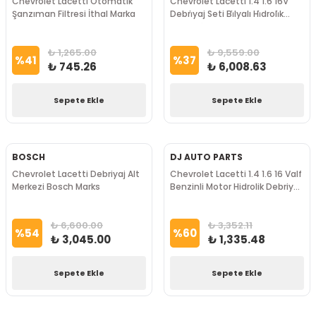
Chevrolet Lacetti Otomatik
Chevrolet Lacetti 1.4 1.6 16V
Şanzıman Filtresi İthal Marka
Debri̇yaj Seti Bi̇lyalı Hi̇droli̇k
Merkezli̇ Sachs Marka
₺ 1,265.00
₺ 9,559.00
%
41
%
37
₺ 745.26
₺ 6,008.63
Sepete Ekle
Sepete Ekle
BOSCH
DJ AUTO PARTS
Chevrolet Lacetti Debriyaj Alt
Chevrolet Lacetti 1.4 1.6 16 Valf
Merkezi Bosch Marks
Benzinli Motor Hidrolik Debriyaj
Rulmanı Dj Auto Pars Marka
₺ 6,600.00
₺ 3,352.11
%
54
%
60
₺ 3,045.00
₺ 1,335.48
Sepete Ekle
Sepete Ekle