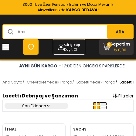
3000 TL ve Üzeri Periyodik Bakım ve Motor Mekanik
Alışverilerinizde
KARGO BEDAVA!
ARA
Sepetim
0
Giriş Yap
Kayıt Ol
₺ 0,00
AYNI GÜN KARGO
- 17:00’DEN ÖNCEKİ SİPARİŞLERDE
Ana Sayfa
/
Chevrolet Yedek Parça
/
Lacetti Yedek Parça
/
Lacetti 
Lacetti Debriyaj ve Şanzıman
Filtreler
Son Eklenen
İTHAL
SACHS