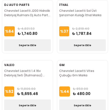
DJ AUTO PARTS
İTHAL
Chevrolet Lacetti J200 Hidrolik
Chevrolet Lacetti Sol Üst
Debriyaj Rulmanı Dj Auto Parts
Şanzıman Kulağı İthal Marka
Marka
₺ 4,831.53
₺ 2,818.40
%
64
%
37
₺ 1,740.80
₺ 1,787.84
Sepete Ekle
Sepete Ekle
VALEO
GM
Chevrolet Lacetti 1.4 16v
Chevrolet Lacetti Vites
Debriyaj Seti (Rulmansız)
Çubuğu Gm Marka
Valeo Marka
₺ 11,806.60
₺ 850.00
%
52
%
44
₺ 5,655.46
₺ 480.00
Sepete Ekle
Sepete Ekle