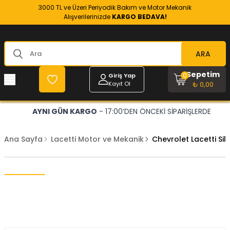
3000 TL ve Üzeri Periyodik Bakım ve Motor Mekanik
Alışverilerinizde
KARGO BEDAVA!
ARA
Sepetim
0
Giriş Yap
Kayıt Ol
₺ 0,00
AYNI GÜN KARGO
- 17:00’DEN ÖNCEKİ SİPARİŞLERDE
Ana Sayfa
Lacetti Motor ve Mekanik
Chevrolet Lacetti S