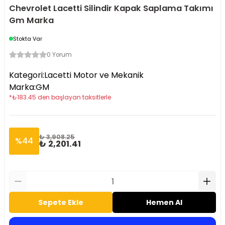
Chevrolet Lacetti Silindir Kapak Saplama Takımı
Gm Marka
Stokta Var
0 Yorum
Kategori
:
Lacetti Motor ve Mekanik
Marka
:
GM
*
₺
183.45
den başlayan taksitlerle
₺ 3,908.25
%
44
₺ 2,201.41
Sepete Ekle
Hemen Al