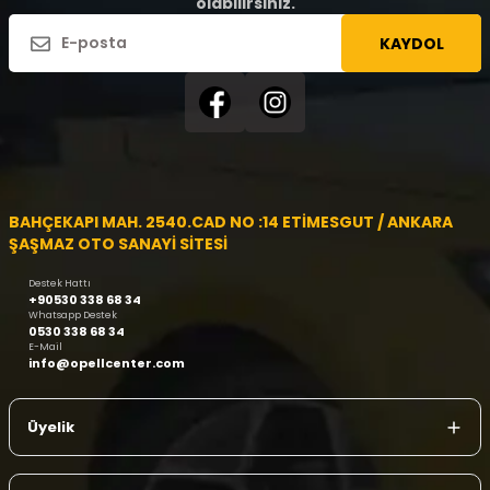
olabilirsiniz.
KAYDOL
BAHÇEKAPI MAH. 2540.CAD NO :14 ETİMESGUT / ANKARA
ŞAŞMAZ OTO SANAYİ SİTESİ
Destek Hattı
+90530 338 68 34
Whatsapp Destek
0530 338 68 34
E-Mail
info@opellcenter.com
Üyelik