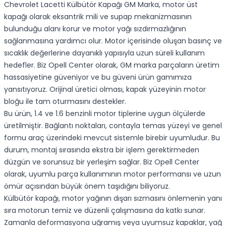
Chevrolet Lacetti Külbütör Kapağı GM Marka, motor üst
kapağı olarak eksantrik mili ve supap mekanizmasının
bulunduğu alanı korur ve motor yağı sızdırmazlığının
sağlanmasına yardımcı olur. Motor içerisinde oluşan basınç ve
sıcaklık değerlerine dayanıklı yapısıyla uzun süreli kullanım
hedefler. Biz Opell Center olarak, GM marka parçaların üretim
hassasiyetine güveniyor ve bu güveni ürün gamımıza
yansıtıyoruz. Orijinal üretici olması, kapak yüzeyinin motor
bloğu ile tam oturmasını destekler.
Bu ürün, 1.4 ve 1.6 benzinli motor tiplerine uygun ölçülerde
üretilmiştir. Bağlantı noktaları, contayla temas yüzeyi ve genel
formu araç üzerindeki mevcut sistemle birebir uyumludur. Bu
durum, montaj sırasında ekstra bir işlem gerektirmeden
düzgün ve sorunsuz bir yerleşim sağlar. Biz Opell Center
olarak, uyumlu parça kullanımının motor performansı ve uzun
ömür açısından büyük önem taşıdığını biliyoruz.
Külbütör kapağı, motor yağının dışarı sızmasını önlemenin yanı
sıra motorun temiz ve düzenli çalışmasına da katkı sunar.
Zamanla deformasyona uğramış veya uyumsuz kapaklar, yağ