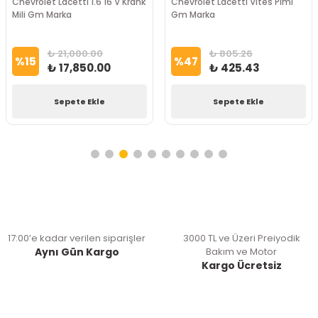
Chevrolet Lacetti 1.6 16 V Krank
Chevrolet Lacetti Vites Pimi
Mili Gm Marka
Gm Marka
₺ 21,000.00
₺ 805.26
%
15
%
47
₺ 17,850.00
₺ 425.43
Sepete Ekle
Sepete Ekle
17:00’e kadar verilen siparişler
3000 TL ve Üzeri Preiyodik
Aynı Gün Kargo
Bakım ve Motor
Kargo Ücretsiz