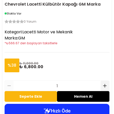
Chevrolet Lacetti Külbütör Kapağı GM Marka
Stokta Var
0 Yorum
Kategori
:
Lacetti Motor ve Mekanik
Marka
:
GM
*
₺
566.67
den başlayan taksitlerle
₺ 11,000.00
%
38
₺ 6,800.00
Sepete Ekle
Hemen Al