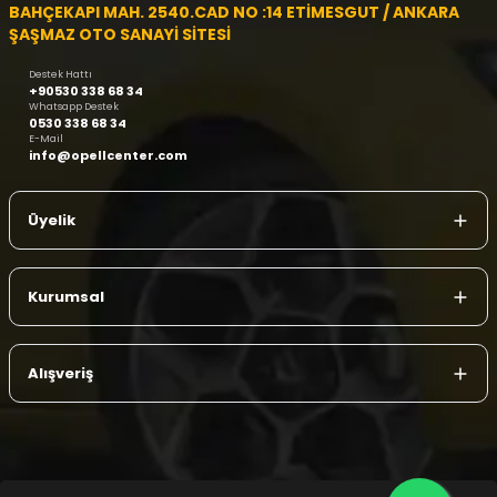
BAHÇEKAPI MAH. 2540.CAD NO :14 ETİMESGUT / ANKARA
ŞAŞMAZ OTO SANAYİ SİTESİ
Destek Hattı
+90530 338 68 34
Whatsapp Destek
0530 338 68 34
E-Mail
info@opellcenter.com
Üyelik
Kurumsal
Alışveriş