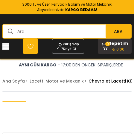
3000 TL ve Üzeri Periyodik Bakım ve Motor Mekanik
Alışverilerinizde
KARGO BEDAVA!
ARA
Sepetim
0
Giriş Yap
Kayıt Ol
₺ 0,00
AYNI GÜN KARGO
- 17:00’DEN ÖNCEKİ SİPARİŞLERDE
Ana Sayfa
Lacetti Motor ve Mekanik
Chevrolet Lacetti K