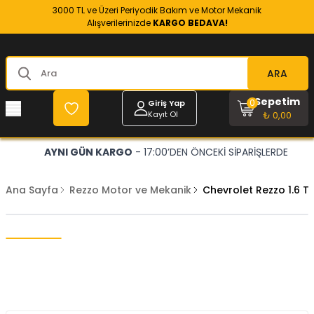
3000 TL ve Üzeri Periyodik Bakım ve Motor Mekanik
Alışverilerinizde
KARGO BEDAVA!
ARA
Sepetim
0
Giriş Yap
Kayıt Ol
₺ 0,00
AYNI GÜN KARGO
- 17:00’DEN ÖNCEKİ SİPARİŞLERDE
Ana Sayfa
Rezzo Motor ve Mekanik
Chevrolet Rezzo 1.6 T