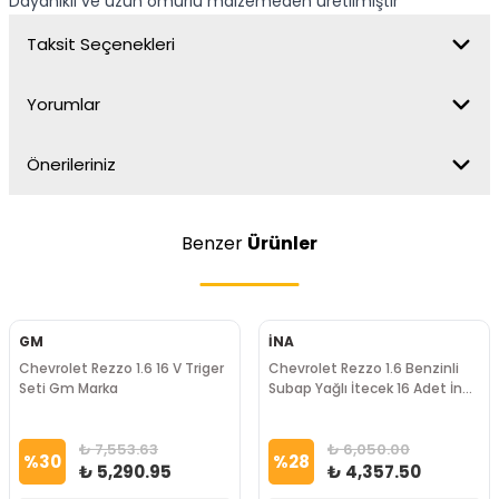
Dayanıklı ve uzun ömürlü malzemeden üretilmiştir
Taksit Seçenekleri
Yorumlar
Önerileriniz
Benzer
Ürünler
GM
İNA
Chevrolet Rezzo 1.6 16 V Triger
Chevrolet Rezzo 1.6 Benzinli
Seti Gm Marka
Subap Yağlı İtecek 16 Adet İna
Marka
₺ 7,553.63
₺ 6,050.00
%
30
%
28
₺ 5,290.95
₺ 4,357.50