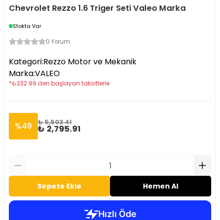
Chevrolet Rezzo 1.6 Triger Seti Valeo Marka
Stokta Var
0 Yorum
Kategori
:
Rezzo Motor ve Mekanik
Marka
:
VALEO
*
₺
232.99
den başlayan taksitlerle
₺ 5,503.41
%
49
₺ 2,795.91
Sepete Ekle
Hemen Al