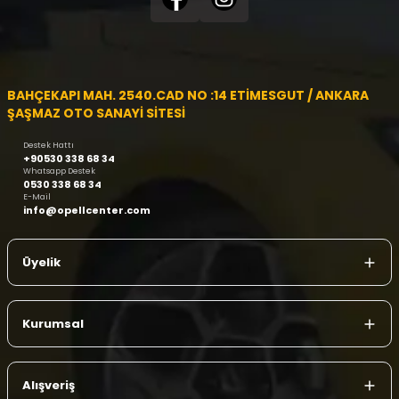
BAHÇEKAPI MAH. 2540.CAD NO :14 ETİMESGUT / ANKARA
ŞAŞMAZ OTO SANAYİ SİTESİ
Destek Hattı
+90530 338 68 34
Whatsapp Destek
0530 338 68 34
E-Mail
info@opellcenter.com
Üyelik
Kurumsal
Alışveriş