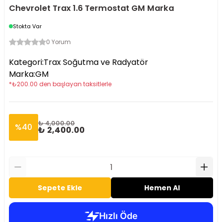
Chevrolet Trax 1.6 Termostat GM Marka
Stokta Var
0 Yorum
Kategori
:
Trax Soğutma ve Radyatör
Marka
:
GM
*
₺
200.00
den başlayan taksitlerle
₺ 4,000.00
%
40
₺ 2,400.00
Sepete Ekle
Hemen Al