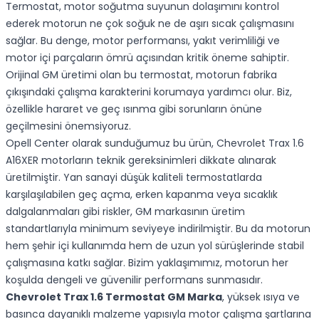
Termostat, motor soğutma suyunun dolaşımını kontrol
ederek motorun ne çok soğuk ne de aşırı sıcak çalışmasını
sağlar. Bu denge, motor performansı, yakıt verimliliği ve
motor içi parçaların ömrü açısından kritik öneme sahiptir.
Orijinal GM üretimi olan bu termostat, motorun fabrika
çıkışındaki çalışma karakterini korumaya yardımcı olur. Biz,
özellikle hararet ve geç ısınma gibi sorunların önüne
geçilmesini önemsiyoruz.
Opell Center olarak sunduğumuz bu ürün, Chevrolet Trax 1.6
A16XER motorların teknik gereksinimleri dikkate alınarak
üretilmiştir. Yan sanayi düşük kaliteli termostatlarda
karşılaşılabilen geç açma, erken kapanma veya sıcaklık
dalgalanmaları gibi riskler, GM markasının üretim
standartlarıyla minimum seviyeye indirilmiştir. Bu da motorun
hem şehir içi kullanımda hem de uzun yol sürüşlerinde stabil
çalışmasına katkı sağlar. Bizim yaklaşımımız, motorun her
koşulda dengeli ve güvenilir performans sunmasıdır.
Chevrolet Trax 1.6 Termostat GM Marka
, yüksek ısıya ve
basınca dayanıklı malzeme yapısıyla motor çalışma şartlarına