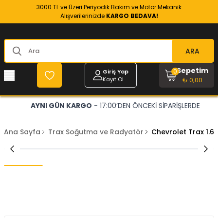
3000 TL ve Üzeri Periyodik Bakım ve Motor Mekanik
Alışverilerinizde
KARGO BEDAVA!
ARA
Sepetim
0
Giriş Yap
Kayıt Ol
₺ 0,00
AYNI GÜN KARGO
- 17:00’DEN ÖNCEKİ SİPARİŞLERDE
Ana Sayfa
Trax Soğutma ve Radyatör
Chevrolet Trax 1.