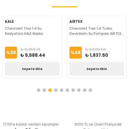
KALE
AİRTEX
Chevrolet Trax 1.4 Su
Chevrolet Trax 1.4 Turbo
Radyatörü KALE Marka
Devirdaim Su Pompası AİRTEX
Marka
₺ 9,059.13
₺ 3,520.00
%
38
%
48
₺ 5,588.44
₺ 1,837.50
Sepete Ekle
Sepete Ekle
17:00’e kadar verilen siparişler
3000 TL ve Üzeri Preiyodik