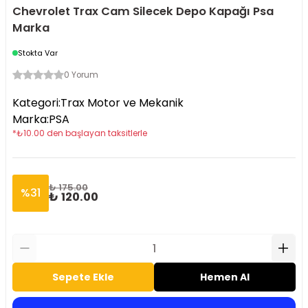
Chevrolet Trax Cam Silecek Depo Kapağı Psa
Marka
Stokta Var
0 Yorum
Kategori
:
Trax Motor ve Mekanik
Marka
:
PSA
*
₺
10.00
den başlayan taksitlerle
₺ 175.00
%
31
₺ 120.00
Sepete Ekle
Hemen Al