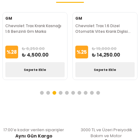
GM
GM
Chevrolet Trax Krank Kasnağı
Chevrolet Trax 1.6 Dizel
1.6 Benzinli Gm Marka
Otomatik Vites Krank Dişlisi
GM Marka
₺ 6,250.00
₺ 19,000.00
%
28
%
25
₺ 4,500.00
₺ 14,250.00
Sepete Ekle
Sepete Ekle
17:00’e kadar verilen siparişler
3000 TL ve Üzeri Preiyodik
Aynı Gün Kargo
Bakım ve Motor