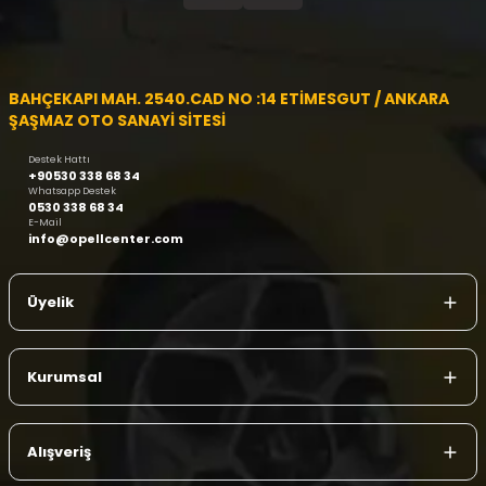
BAHÇEKAPI MAH. 2540.CAD NO :14 ETİMESGUT / ANKARA
ŞAŞMAZ OTO SANAYİ SİTESİ
Destek Hattı
+90530 338 68 34
Whatsapp Destek
0530 338 68 34
E-Mail
info@opellcenter.com
Üyelik
Kurumsal
Alışveriş