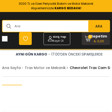
3000 TL ve Üzeri Periyodik Bakım ve Motor Mekanik
Alışverilerinizde
KARGO BEDAVA!
ARA
Sepetim
0
Giriş Yap
Kayıt Ol
₺ 0,00
AYNI GÜN KARGO
- 17:00’DEN ÖNCEKİ SİPARİŞLERDE
Ana Sayfa
Trax Motor ve Mekanik
Chevrolet Trax Cam Si