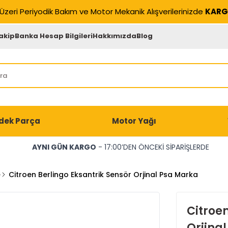
Üzeri Periyodik Bakım ve Motor Mekanik Alışverilerinizde
KARG
akip
Banka Hesap Bilgileri
Hakkımızda
Blog
dek Parça
Motor Yağı
AYNI GÜN KARGO
- 17:00’DEN ÖNCEKİ SİPARİŞLERDE
e
Citroen Berlingo Eksantrik Sensör Orjinal Psa Marka
Citroen
Orjina