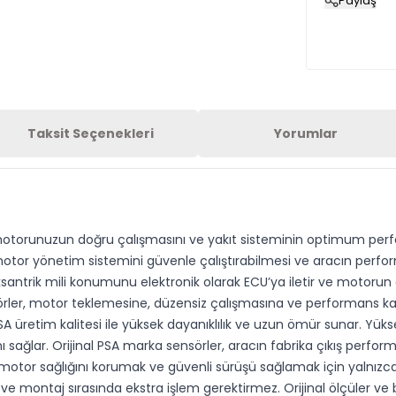
Paylaş
Taksit Seçenekleri
Yorumlar
 motorunuzun doğru çalışmasını ve yakıt sisteminin optimum perfo
motor yönetim sistemini güvenle çalıştırabilmesi ve aracın performa
eksantrik mili konumunu elektronik olarak ECU’ya iletir ve moto
örler, motor teklemesine, düzensiz çalışmasına ve performans kay
SA üretim kalitesi ile yüksek dayanıklılık ve uzun ömür sunar. Yük
nı sağlar. Orijinal PSA marka sensörler, aracın fabrika çıkış per
otor sağlığını korumak ve güvenli sürüşü sağlamak için yalnızca ka
r ve montaj sırasında ekstra işlem gerektirmez. Orijinal ölçüler v