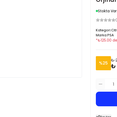
Stokta Var
Kategori
:
Cit
Marka
:
PSA
*
₺
125.00
de
₺ 
%
25
₺