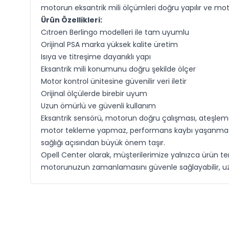
motorun eksantrik mili ölçümleri doğru yapılır ve motor
Ürün Özellikleri:
Cıtroen Berlingo modelleri ile tam uyumlu
Orijinal PSA marka yüksek kalite üretim
Isıya ve titreşime dayanıklı yapı
Eksantrik mili konumunu doğru şekilde ölçer
Motor kontrol ünitesine güvenilir veri iletir
Orijinal ölçülerde birebir uyum
Uzun ömürlü ve güvenli kullanım
Eksantrik sensörü, motorun doğru çalışması, ateşleme
motor tekleme yapmaz, performans kaybı yaşanmaz ve y
sağlığı açısından büyük önem taşır.
Opell Center olarak, müşterilerimize yalnızca ürün tem
motorunuzun zamanlamasını güvenle sağlayabilir, uzun