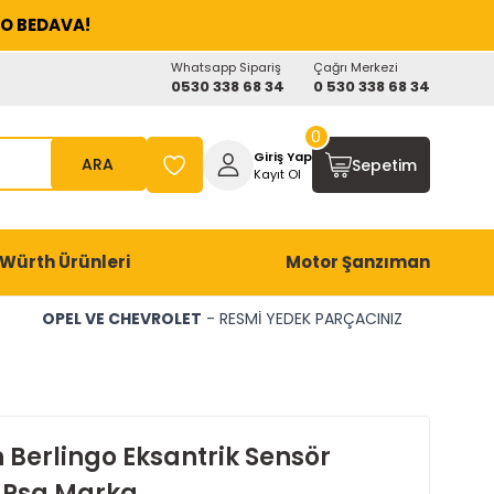
O BEDAVA!
Whatsapp Sipariş
Çağrı Merkezi
0530 338 68 34
0 530 338 68 34
0
Giriş Yap
ARA
Sepetim
Kayıt Ol
Würth Ürünleri
Motor Şanzıman
OPEL VE CHEVROLET
- RESMİ YEDEK PARÇACINIZ
 Berlingo Eksantrik Sensör
l Psa Marka