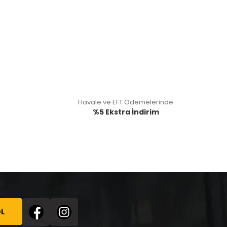
Havale ve EFT Ödemelerinde
%5 Ekstra İndirim
L