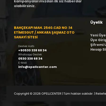
kampanyalarımızdan ilk siz haberdar
olabilirsiniz.
Üyelik
BAHÇEKAPI MAH. 2540.CAD NO :14
ETİMESGUT / ANKARA ŞAŞMAZ OTO
Yeni Üye
SANAYİ SİTESİ
Üye Giriş
Şifremi
Destek Hattı
Hesap S
+90530 338 68 34
Whatsapp Destek
0530 338 68 34
E-Mail
info@opellcenter.com
Copyright © 2026 OPELLCENTER | Tüm hakları saklıdır.
| Reliefe