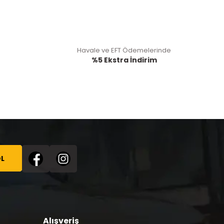
Havale ve EFT Ödemelerinde
%5 Ekstra İndirim
L
Alışveriş