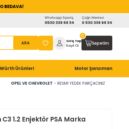
O BEDAVA!
Whatsapp Sipariş
Çağrı Merkezi
0530 338 68 34
0 530 338 68 34
0
Giriş Yap
ARA
Sepetim
Kayıt Ol
Würth Ürünleri
Motor Şanzıman
OPEL VE CHEVROLET
- RESMİ YEDEK PARÇACINIZ
 C3 1.2 Enjektör PSA Marka