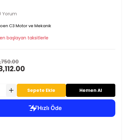
0 Yorum
roen C3 Motor ve Mekanik
en başlayan taksitlerle
,750.00
8,112.00
Sepete Ekle
Hemen Al