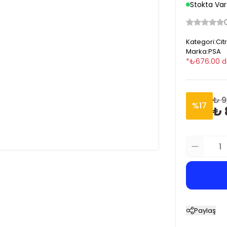
Stokta Var
Kategori
:
Cit
Marka
:
PSA
*
₺
676.00
d
₺ 9
%
17
₺ 
Paylaş