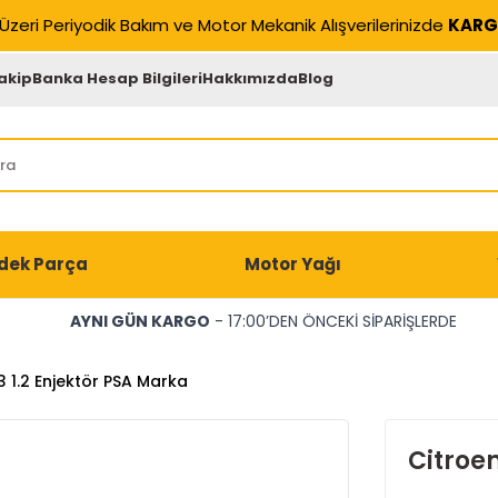
Üzeri Periyodik Bakım ve Motor Mekanik Alışverilerinizde
KARG
akip
Banka Hesap Bilgileri
Hakkımızda
Blog
dek Parça
Motor Yağı
AYNI GÜN KARGO
- 17:00’DEN ÖNCEKİ SİPARİŞLERDE
3 1.2 Enjektör PSA Marka
Citroen