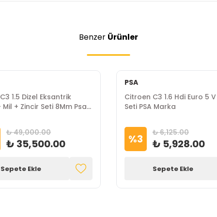
Benzer
Ürünler
PSA
C3 1.5 Dizel Eksantrik
Citroen C3 1.6 Hdi Euro 5 V
Mil + Zincir Seti 8Mm Psa
Seti PSA Marka
₺ 49,000.00
₺ 6,125.00
%
3
₺ 35,500.00
₺ 5,928.00
Sepete Ekle
Sepete Ekle