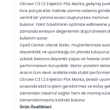
Citroen C3 1.2 Enjektör PSA Marka, gelişmiş püs
ince parçacıklar halinde yanma odasına gönder
verimli bir yanma süreci oluştururken motorun
bulunur. Yakıt tüketiminin optimize edilmesine 
zamanda emisyon değerlerinin düşürülmesini d
kullanım sunar.
Opell Center olarak bizler, müşterilerimize su
dayanıklılık ve uyumluluğu ön planda tutuyoruz.
yüksek basınca dayanıklı yapısı ve hassas üreti
performansını koruyabilir. Motor yönetim sistem
aracın tüm devir aralıklarında stabil performa
Citroen C3 1.2 Enjektör PSA Marka, birebir uyu
sırasında ekstra işlem gerektirmez ve kolay şeki
zamandan tasarruf sağlar hem de montaj sürec
tamamlanmasına katkıda bulunur.
Ürün Özellikleri: