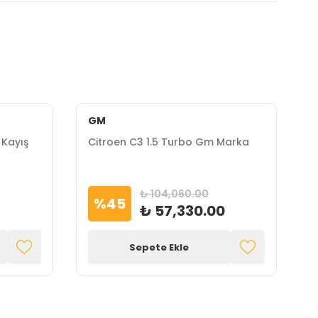
GM
 Kayış
Citroen C3 1.5 Turbo Gm Marka
₺ 104,060.00
%
45
₺ 57,330.00
Sepete Ekle