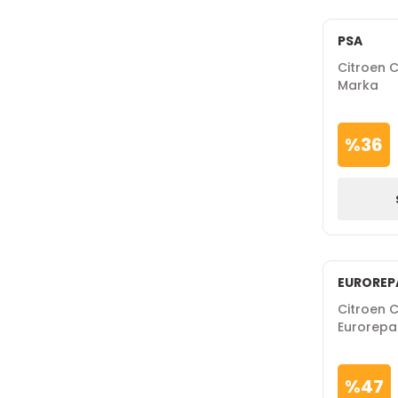
PSA
Citroen C4
Marka
%
36
EUROREP
Citroen C
Eurorepa
%
47