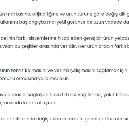
n markasına, orijinalliğine ve ürün türüne göre değişiklik gös
n kullanımı başlangıçta maliyetli görünse de uzun vadede d
elinin farklı sistemlerine hitap eden geniş bir ürün yelpa
ma sıvıları bu çeşitler arasında yer alır. Her ürün aracın far
nın temiz kalmasını ve verimli çalışmasını sağlamak için k
ömürlü olmasına yardımcı olur.
almasını sağlayan hava filtresi, yağ filtresi, yakıt filtresi
lışmasında kritik rol oynar.
etre aralıklarında değiştirilen ve aracın genel performansı