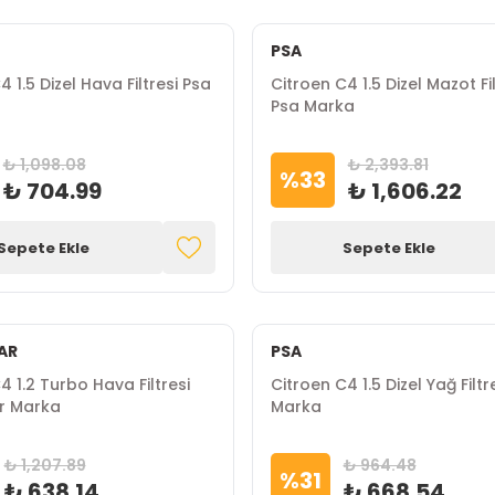
PSA
 1.5 Dizel Hava Filtresi Psa
Citroen C4 1.5 Dizel Mazot Fil
Psa Marka
₺ 1,098.08
₺ 2,393.81
%
33
₺ 704.99
₺ 1,606.22
Sepete Ekle
Sepete Ekle
AR
PSA
4 1.2 Turbo Hava Filtresi
Citroen C4 1.5 Dizel Yağ Filtr
r Marka
Marka
₺ 1,207.89
₺ 964.48
%
31
₺ 638.14
₺ 668.54