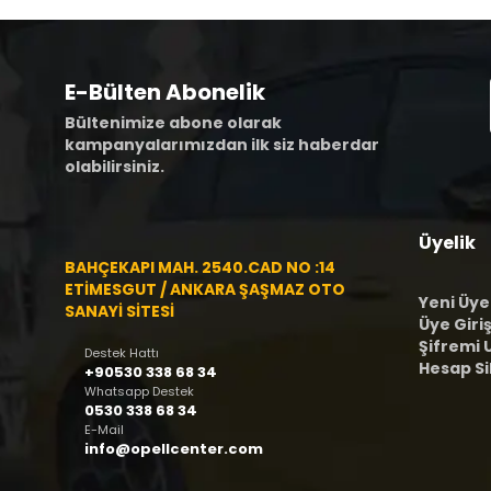
E-Bülten Abonelik
Bültenimize abone olarak
kampanyalarımızdan ilk siz haberdar
olabilirsiniz.
Üyelik
BAHÇEKAPI MAH. 2540.CAD NO :14
ETİMESGUT / ANKARA ŞAŞMAZ OTO
Yeni Üye
SANAYİ SİTESİ
Üye Giriş
Şifremi
Destek Hattı
Hesap S
+90530 338 68 34
Whatsapp Destek
0530 338 68 34
E-Mail
info@opellcenter.com