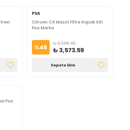
PSA
tresi
Citroen C4 Mazot Filtre Kapak Kiti
Psa Marka
₺ 6,588.45
%
46
₺ 3,573.59
Sepete Ekle
esi Psa