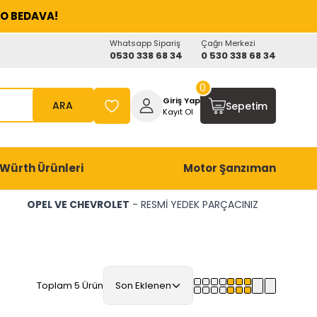
O BEDAVA!
Whatsapp Sipariş
Çağrı Merkezi
0530 338 68 34
0 530 338 68 34
0
Giriş Yap
ARA
Sepetim
Kayıt Ol
Würth Ürünleri
Motor Şanzıman
OPEL VE CHEVROLET
- RESMİ YEDEK PARÇACINIZ
Toplam 5 Ürün
Son Eklenen