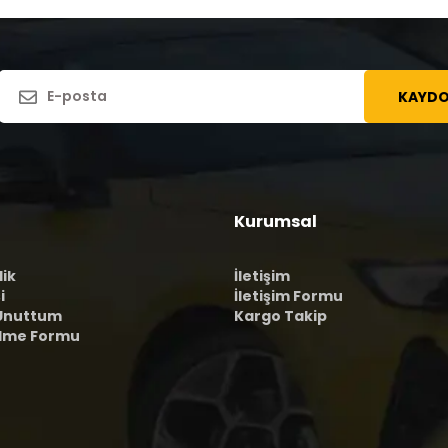
KAYDO
Kurumsal
lik
İletişim
i
İletişim Formu
 Unuttum
Kargo Takip
ilme Formu