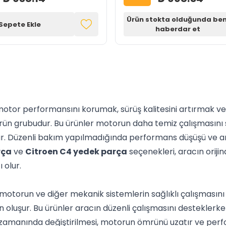
Ürün stokta olduğunda ben
Sepete Ekle
haberdar et
otor performansını korumak, sürüş kalitesini artırmak ve
şan ürün grubudur. Bu ürünler motorun daha temiz çalışması
r. Düzenli bakım yapılmadığında performans düşüşü ve arız
rça
ve
Citroen C4 yedek parça
seçenekleri, aracın orij
 olur.
torun ve diğer mekanik sistemlerin sağlıklı çalışmasını sa
nden oluşur. Bu ürünler aracın düzenli çalışmasını destekle
 zamanında değiştirilmesi, motorun ömrünü uzatır ve perf