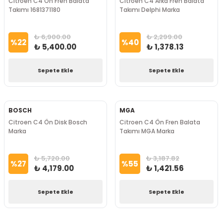
Citroen C4 Ön Fren Balata
Citroen C4 Arka Fren Balata
Takımı 1681371180
Takımı Delphi Marka
₺ 6,900.00
₺ 2,299.00
%
22
%
40
₺ 5,400.00
₺ 1,378.13
Sepete Ekle
Sepete Ekle
BOSCH
MGA
Citroen C4 Ön Disk Bosch
Citroen C4 Ön Fren Balata
Marka
Takımı MGA Marka
₺ 5,720.00
₺ 3,187.82
%
27
%
55
₺ 4,179.00
₺ 1,421.56
Sepete Ekle
Sepete Ekle