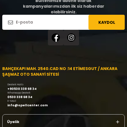
Bültenimize abone olarak
kampanyalarımızdan ilk siz haberdar
olabilirsiniz.
KAYDOL
BAHÇEKAPI MAH. 2540.CAD NO :14 ETİMESGUT / ANKARA
ŞAŞMAZ OTO SANAYİ SİTESİ
Destek Hattı
+90530 338 68 34
Whatsapp Destek
0530 338 68 34
E-Mail
info@opellcenter.com
Üyelik