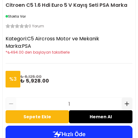
Citroen C5 1.6 Hdi Euro 5 V Kayış Seti PSA Marka
Stokta Var
0 Yorum
Kategori
:
C5 Aircross Motor ve Mekanik
Marka
:
PSA
*
₺
494.00
den başlayan taksitlerle
₺ 6,125.00
%
3
₺ 5,928.00
Sepete Ekle
Hemen Al