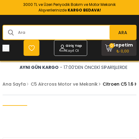
3000 TL ve Üzeri Periyodik Bakım ve Motor Mekanik
Alışverilerinizde
KARGO BEDAVA!
ARA
Sepetim
0
Giriş Yap
Kayıt Ol
₺ 0,00
AYNI GÜN KARGO
- 17:00’DEN ÖNCEKİ SİPARİŞLERDE
Ana Sayfa
C5 Aircross Motor ve Mekanik
Citroen C5 1.6 H