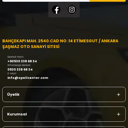
BAHÇEKAPI MAH. 2540.CAD NO :14 ETİMESGUT / ANKARA
ŞAŞMAZ OTO SANAYİ SİTESİ
Destek Hattı
+90530 338 68 34
Whatsapp Destek
0530 338 68 34
E-Mail
info@opellcenter.com
Üyelik
Kurumsal