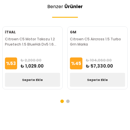
Benzer
Ürünler
İTHAL
GM
Citroen C5 Motor Takozu 1.2
Citroen C5 Aircross 1.5 Turbo
Pruetech 1.5 BlueHdı Dv5 1.6
Gm Marka
BlueHdı Dv6 İthal Marka
₺ 2,200.00
₺ 104,060.00
%
53
%
45
₺ 1,029.00
₺ 57,330.00
Sepete Ekle
Sepete Ekle