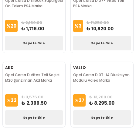
Opel Corsa D Si̇lecek Süpürgesi̇
Opel Corsa D 07- Vi̇tes Teli̇
Ön Takım PSA Marka
PSA Marka
₺ 2,150.00
₺ 11,250.00
%
20
%
3
₺ 1,716.00
₺ 10,920.00
Sepete Ekle
Sepete Ekle
AKD
VALEO
Opel Corsa D Vites Teli Seçici
Opel Corsa D 07-14 Direksiyon
M20 Şanzıman Akd Marka
Modülü Valeo Marka
₺ 3,575.00
₺ 13,200.00
%
33
%
37
₺ 2,399.50
₺ 8,295.00
Sepete Ekle
Sepete Ekle