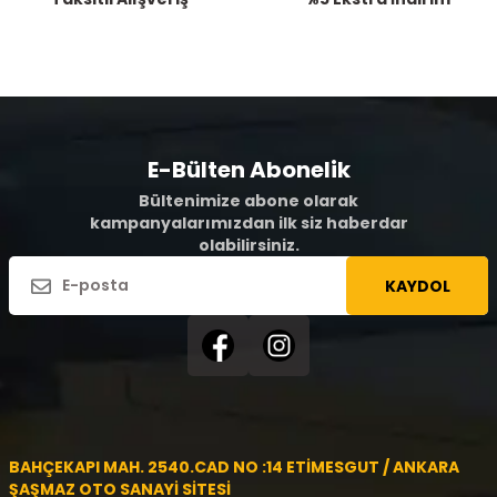
E-Bülten Abonelik
Bültenimize abone olarak
kampanyalarımızdan ilk siz haberdar
olabilirsiniz.
KAYDOL
BAHÇEKAPI MAH. 2540.CAD NO :14 ETİMESGUT / ANKARA
ŞAŞMAZ OTO SANAYİ SİTESİ