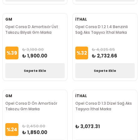
GM
İTHAL
Opel Corsa D Amortisör Üst
Opel Corsa D 1.2 1.4 Benzinli
Takozu Bilyali Gm Marka
Sağ Aks Taşıyıcı İthal Marka
₺ 3,100.00
₺ 4,025.65
%
39
%
32
₺ 1,900.00
₺ 2,732.66
Sepete Ekle
Sepete Ekle
GM
İTHAL
Opel Corsa D Ön Amortisör
Opel Corsa D 1.3 Dizel Sağ Aks
Takozu Gm Marka
Taşıyıcı İthal Marka
₺ 2,450.00
₺ 3,073.31
%
24
₺ 1,850.00