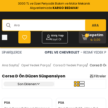
3000 TL ve Üzeri Periyodik Bakım ve Motor Mekanik
Alışverilerinizde
KARGO BEDAVA!
ARA
Sepetim
0
Giriş Yap
Kayıt Ol
₺ 0,00
OPEL VE CHEVROLET
- RESMİ YEDEK PARÇACINIZ
Ana Sayfa
/
Opel Yedek Parça
/
Corsa D Yedek Parça
/
Corsa D Ön
Corsa D Ön Düzen Süspansiyon
Filtreler
Son Eklenen
PSA
PSA