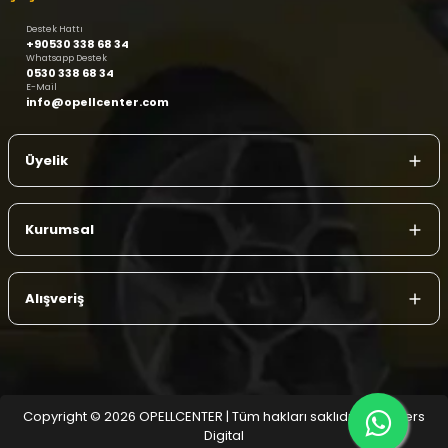
Destek Hattı
+90530 338 68 34
Whatsapp Destek
0530 338 68 34
E-Mail
info@opellcenter.com
Üyelik
Kurumsal
Alışveriş
Copyright © 2026 OPELLCENTER | Tüm hakları saklıdır.
| Reliefers
Digital