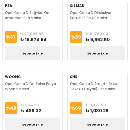
PSA
SİSMAK
Opel Corsa D Sağ-Sol Ön
Opel Corsa D Direksiyon
Amortisör Psa Marka
Kutusu SİSMAK Marka
₺ 27,085.85
₺ 10,780.00
%
37
%
39
₺ 16,974.54
₺ 6,562.50
Sepete Ekle
Sepete Ekle
WOONG
SNR
Opel Corsa D Ön Teker Porya
Opel Corsa D Amortisör Üst
Woong Marka
Takozu (Bilyalı) Snr Marka
₺ 954.20
₺ 3,327.50
%
49
%
69
₺ 485.32
₺ 1,030.29
Sepete Ekle
Sepete Ekle