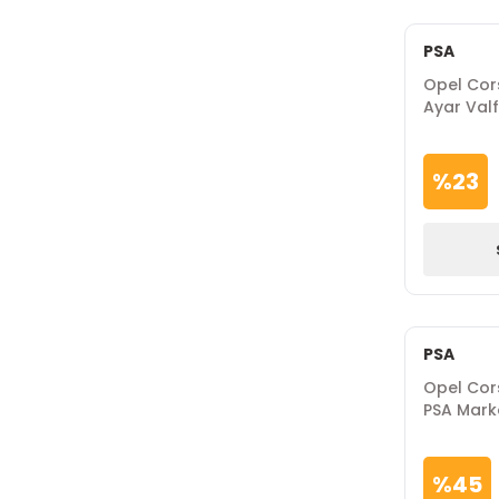
PSA
Opel Cor
Ayar Valf
%
23
PSA
Opel Cors
PSA Mark
%
45