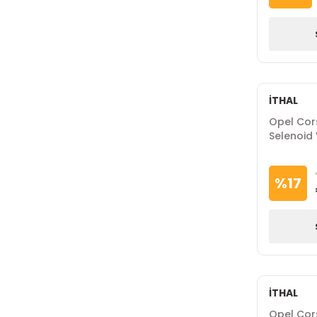
İTHAL
Opel Cors
Selenoid 
%
17
İTHAL
Opel Cors