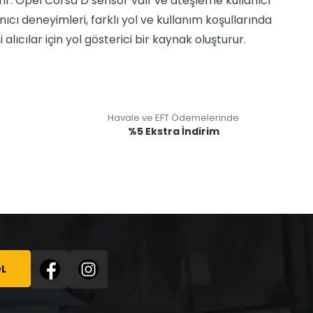
erir. Opel Corsa D sensör valf ve ateşleme kullanıcı
cı deneyimleri, farklı yol ve kullanım koşullarında
ıcılar için yol gösterici bir kaynak oluşturur.
Havale ve EFT Ödemelerinde
%5 Ekstra İndirim
L