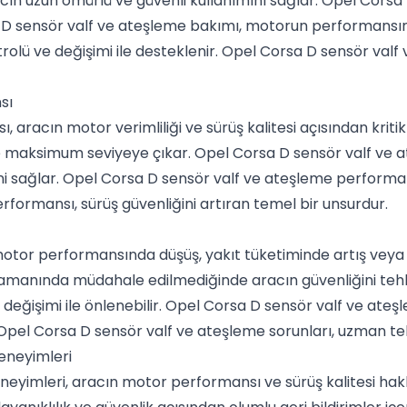
ın uzun ömürlü ve güvenli kullanımını sağlar. Opel Corsa 
sa D sensör valf ve ateşleme bakımı, motorun performansını a
lü ve değişimi ile desteklenir. Opel Corsa D sensör valf 
sı
aracın motor verimliliği ve sürüş kalitesi açısından kriti
 maksimum seviyeye çıkar. Opel Corsa D sensör valf ve 
ini sağlar. Opel Corsa D sensör valf ve ateşleme performan
formansı, sürüş güvenliğini artıran temel bir unsurdur.
otor performansında düşüş, yakıt tüketiminde artış veya ç
amanında müdahale edilmediğinde aracın güvenliğini tehli
eğişimi ile önlenebilir. Opel Corsa D sensör valf ve ateşle
el Corsa D sensör valf ve ateşleme sorunları, uzman tekn
eneyimleri
neyimleri, aracın motor performansı ve sürüş kalitesi hakk