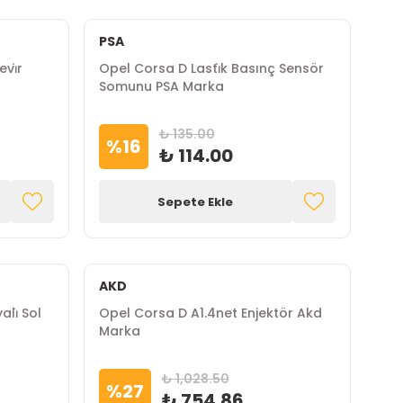
PSA
vi̇r
Opel Corsa D Lasti̇k Basınç Sensör
Somunu PSA Marka
₺ 135.00
%
16
₺ 114.00
Sepete Ekle
AKD
li̇ Sol
Opel Corsa D A1.4net Enjektör Akd
Marka
₺ 1,028.50
%
27
₺ 754.86