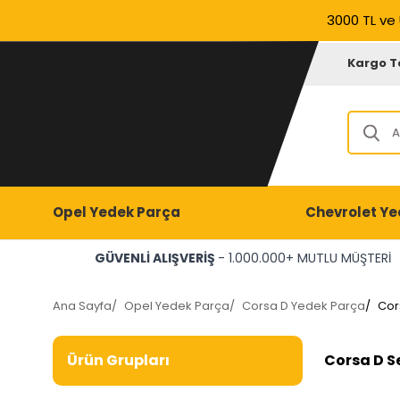
3000 TL ve 
Kargo T
Opel Yedek Parça
Chevrolet Ye
GÜVENLİ ALIŞVERİŞ
- 1.000.000+ MUTLU MÜŞTERİ
Ana Sayfa
/
Opel Yedek Parça
/
Corsa D Yedek Parça
/
Cor
Corsa D S
Ürün Grupları