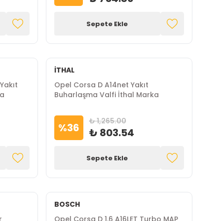
Sepete Ekle
İTHAL
Yakıt
Opel Corsa D A14net Yakıt
ka
Buharlaşma Valfi İthal Marka
₺ 1,265.00
%
36
₺ 803.54
Sepete Ekle
BOSCH
r
Opel Corsa D 1.6 A16LET Turbo MAP