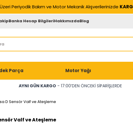
Üzeri Periyodik Bakım ve Motor Mekanik Alışverilerinizde
KARG
akip
Banka Hesap Bilgileri
Hakkımızda
Blog
dek Parça
Motor Yağı
AYNI GÜN KARGO
- 17:00’DEN ÖNCEKİ SİPARİŞLERDE
sa D Sensör Valf ve Ateşleme
ensör Valf ve Ateşleme