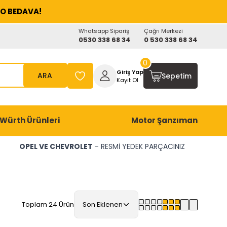
O BEDAVA!
Whatsapp Sipariş
Çağrı Merkezi
0530 338 68 34
0 530 338 68 34
0
Giriş Yap
ARA
Sepetim
Kayıt Ol
Würth Ürünleri
Motor Şanzıman
OPEL VE CHEVROLET
- RESMİ YEDEK PARÇACINIZ
Toplam 24 Ürün
Son Eklenen