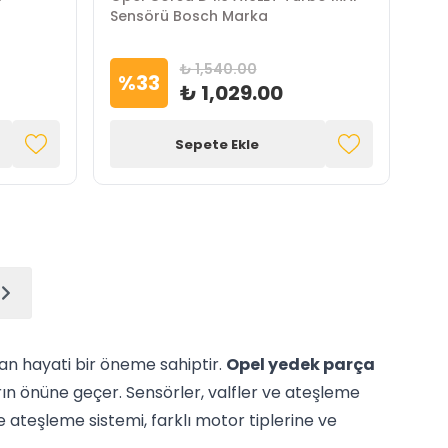
Sensörü Bosch Marka
₺ 1,540.00
%
33
₺ 1,029.00
Sepete Ekle
dan hayati bir öneme sahiptir.
Opel yedek parça
ın önüne geçer. Sensörler, valfler ve ateşleme
ve ateşleme sistemi, farklı motor tiplerine ve