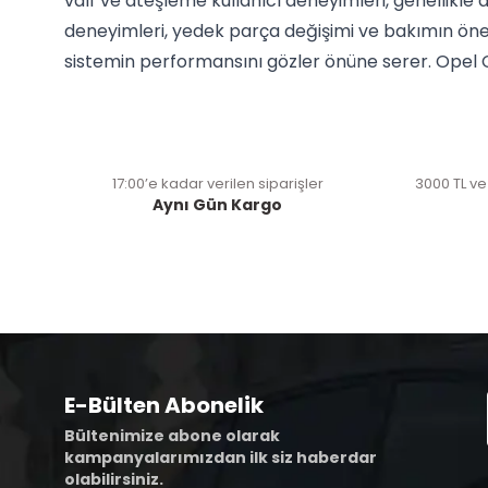
valf ve ateşleme kullanıcı deneyimleri, genellikle d
deneyimleri, yedek parça değişimi ve bakımın önemi
sistemin performansını gözler önüne serer. Opel Cor
17:00’e kadar verilen siparişler
3000 TL ve
Aynı Gün Kargo
E-Bülten Abonelik
Bültenimize abone olarak
kampanyalarımızdan ilk siz haberdar
olabilirsiniz.