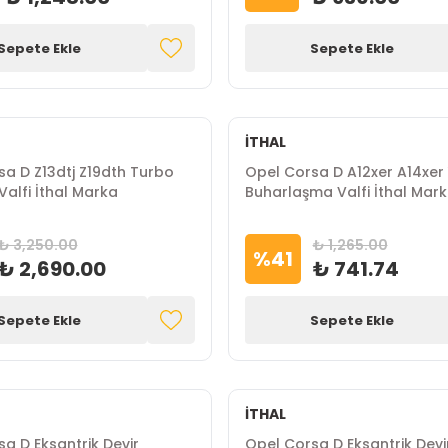
Sepete Ekle
Sepete Ekle
İTHAL
a D Z13dtj Z19dth Turbo
Opel Corsa D A12xer A14xer 
Valfi İthal Marka
Buharlaşma Valfi İthal Mar
₺ 3,250.00
₺ 1,265.00
%
41
₺ 2,690.00
₺ 741.74
Sepete Ekle
Sepete Ekle
İTHAL
a D Eksantrik Devir
Opel Corsa D Eksantrik Devi