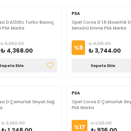
PSA
sa D A13dtc Turbo Basınç
Opel Corsa D 1.6 Eksantri̇k De
i PSA Marka
Sensörü Emme PSA Marka
₺ 5,650.00
₺ 4,125.00
%
9
₺ 4,368.00
₺ 3,744.00
Sepete Ekle
Sepete Ekle
PSA
a D Çamurluk Si̇nyali̇ Sağ
Opel Corsa D Çamurluk Si̇nya
a
PSA Marka
₺ 2,250.00
₺ 1,125.00
%
17
₺ 1,248.00
₺ 936.00