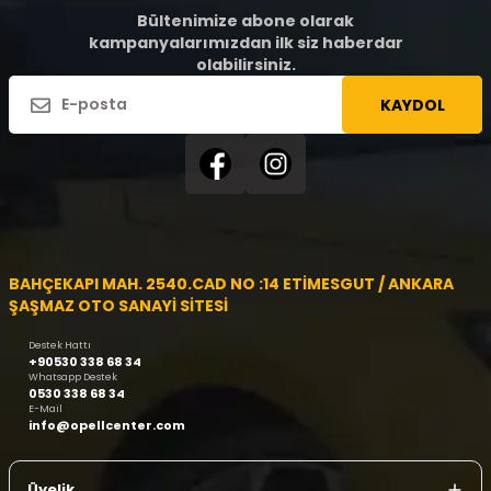
Bültenimize abone olarak
kampanyalarımızdan ilk siz haberdar
olabilirsiniz.
KAYDOL
BAHÇEKAPI MAH. 2540.CAD NO :14 ETİMESGUT / ANKARA
ŞAŞMAZ OTO SANAYİ SİTESİ
Destek Hattı
+90530 338 68 34
Whatsapp Destek
0530 338 68 34
E-Mail
info@opellcenter.com
Üyelik