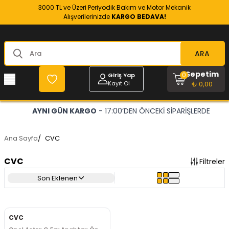
3000 TL ve Üzeri Periyodik Bakım ve Motor Mekanik
Alışverilerinizde
KARGO BEDAVA!
ARA
Sepetim
0
Giriş Yap
Kayıt Ol
₺ 0,00
AYNI GÜN KARGO
- 17:00’DEN ÖNCEKİ SİPARİŞLERDE
Ana Sayfa
/
CVC
CVC
Filtreler
Son Eklenen
CVC