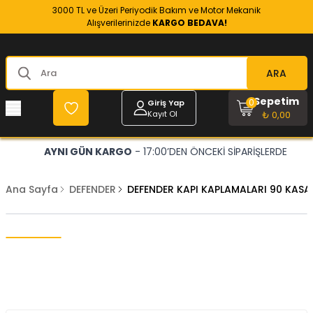
3000 TL ve Üzeri Periyodik Bakım ve Motor Mekanik
Alışverilerinizde
KARGO BEDAVA!
ARA
Sepetim
0
Giriş Yap
Kayıt Ol
₺ 0,00
AYNI GÜN KARGO
- 17:00’DEN ÖNCEKİ SİPARİŞLERDE
Ana Sayfa
DEFENDER
DEFENDER KAPI KAPLAMALARI 90 KAS