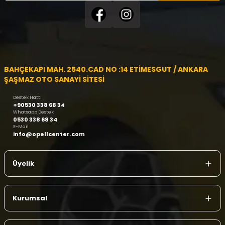
BAHÇEKAPI MAH. 2540.CAD NO :14 ETİMESGUT / ANKARA
ŞAŞMAZ OTO SANAYİ SİTESİ
Destek Hattı
+90530 338 68 34
Whatsapp Destek
0530 338 68 34
E-Mail
info@opellcenter.com
Üyelik
Kurumsal