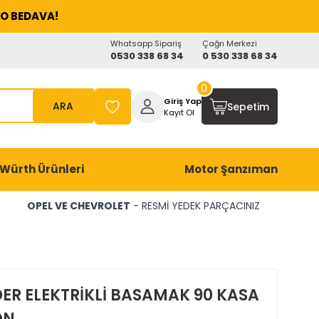
O BEDAVA!
Whatsapp Sipariş
Çağrı Merkezi
0530 338 68 34
0 530 338 68 34
0
Giriş Yap
ARA
Sepetim
Kayıt Ol
Würth Ürünleri
Motor Şanzıman
OPEL VE CHEVROLET
- RESMİ YEDEK PARÇACINIZ
ER ELEKTRİKLİ BASAMAK 90 KASA
ON