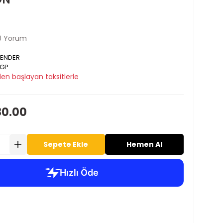
0 Yorum
FENDER
GP
en başlayan taksitlerle
80.00
Sepete Ekle
Hemen Al