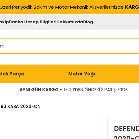
Üzeri Periyodik Bakım ve Motor Mekanik Alışverilerinizde
KARG
akip
Banka Hesap Bilgileri
Hakkımızda
Blog
dek Parça
Motor Yağı
AYNI GÜN KARGO
- 17:00’DEN ÖNCEKİ SİPARİŞLERDE
K 90 KASA 2020-ON
DEFEND
2020-