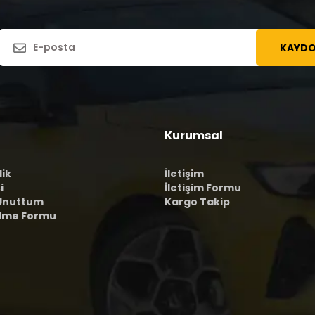
KAYDO
Kurumsal
lik
İletişim
i
İletişim Formu
 Unuttum
Kargo Takip
ilme Formu