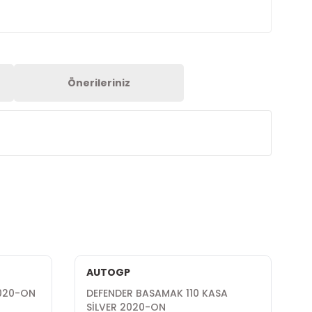
Önerileriniz
AUTOGP
2020-ON
DEFENDER BASAMAK 110 KASA
D
SİLVER 2020-ON
K