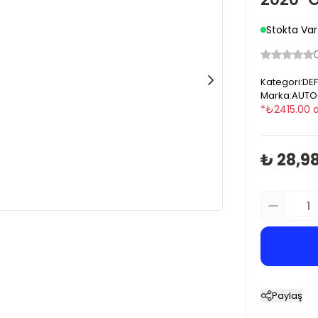
Stokta Var
Kategori
:
DE
Marka
:
AUTO
*
₺
2415.00
d
₺ 28,9
Paylaş