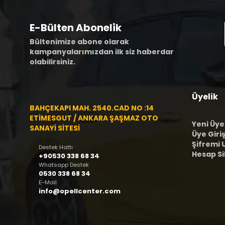
E-Bülten Abonelik
Bültenimize abone olarak
kampanyalarımızdan ilk siz haberdar
olabilirsiniz.
Üyelik
BAHÇEKAPI MAH. 2540.CAD NO :14
ETİMESGUT / ANKARA ŞAŞMAZ OTO
Yeni Üye
SANAYİ SİTESİ
Üye Giriş
Şifremi
Destek Hattı
Hesap S
+90530 338 68 34
Whatsapp Destek
0530 338 68 34
E-Mail
info@opellcenter.com