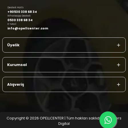
Destek Hattı
+90530 338 68 34
Whatsapp Destek
0530 338 68 34
E-Mail
info@opellcenter.com
Üyelik
Kurumsal
Alışveriş
Copyright © 2026 OPELLCENTER | Tüm hakları saklıdır.
| Reliefers
Digital