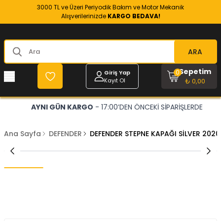
3000 TL ve Üzeri Periyodik Bakım ve Motor Mekanik
Alışverilerinizde
KARGO BEDAVA!
ARA
Sepetim
0
Giriş Yap
Kayıt Ol
₺ 0,00
AYNI GÜN KARGO
- 17:00’DEN ÖNCEKİ SİPARİŞLERDE
Ana Sayfa
DEFENDER
DEFENDER STEPNE KAPAĞI SİLVER 202