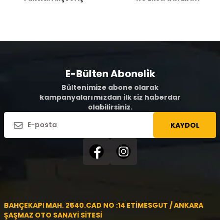
E-Bülten Abonelik
Bültenimize abone olarak
kampanyalarımızdan ilk siz haberdar
olabilirsiniz.
KAYDOL
BAHÇEKAPI MAH. 2540.CAD NO :14 ETİMESGUT / ANKARA
ŞAŞMAZ OTO SANAYİ SİTESİ