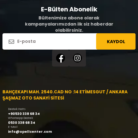
E-Bülten Abonelik
Bültenimize abone olarak
kampanyalarımızdan ilk siz haberdar
olabilirsiniz.
KAYDOL
BAHÇEKAPI MAH. 2540.CAD NO :14 ETİMESGUT / ANKARA
ŞAŞMAZ OTO SANAYİ SİTESİ
Destek Hattı
+90530 338 68 34
Whatsapp Destek
0530 338 68 34
E-Mail
info@opellcenter.com