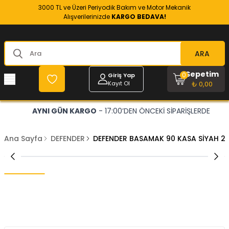
3000 TL ve Üzeri Periyodik Bakım ve Motor Mekanik
Alışverilerinizde
KARGO BEDAVA!
ARA
Sepetim
0
Giriş Yap
Kayıt Ol
₺ 0,00
AYNI GÜN KARGO
- 17:00’DEN ÖNCEKİ SİPARİŞLERDE
Ana Sayfa
DEFENDER
DEFENDER BASAMAK 90 KASA SİYAH 