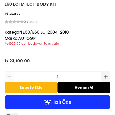
E60 LCI MTECH BODY KİT
Stokta Var
0 Yorum
Kategori
:
E60/E60 LCI 2004-2010
Marka
:
AUTOGP
*
₺
1925.00
den başlayan taksitlerle
₺ 23,100.00
Sepete Ekle
Hemen Al