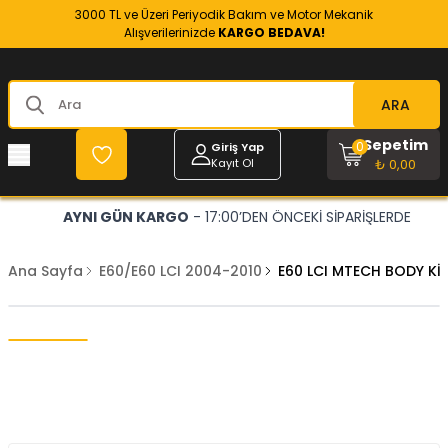
3000 TL ve Üzeri Periyodik Bakım ve Motor Mekanik
Alışverilerinizde
KARGO BEDAVA!
ARA
Sepetim
0
Giriş Yap
Kayıt Ol
₺ 0,00
AYNI GÜN KARGO
- 17:00’DEN ÖNCEKİ SİPARİŞLERDE
Ana Sayfa
E60/E60 LCI 2004-2010
E60 LCI MTECH BODY Kİ