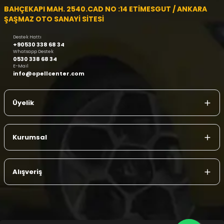
BAHÇEKAPI MAH. 2540.CAD NO :14 ETİMESGUT / ANKARA
ŞAŞMAZ OTO SANAYİ SİTESİ
Destek Hattı
+90530 338 68 34
Whatsapp Destek
0530 338 68 34
E-Mail
info@opellcenter.com
Üyelik
Kurumsal
Alışveriş