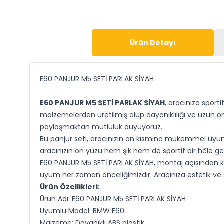
Ürün Detayı
E60 PANJUR M5 SETİ PARLAK SİYAH
E60 PANJUR M5 SETİ PARLAK SİYAH
, aracınıza sport
malzemelerden üretilmiş olup dayanıklılığı ve uzun öm
paylaşmaktan mutluluk duyuyoruz.
Bu panjur seti, aracınızın ön kısmına mükemmel uyum 
aracınızın ön yüzü hem şık hem de sportif bir hâle gelir
E60 PANJUR M5 SETİ PARLAK SİYAH, montaj açısından kull
uyum her zaman önceliğimizdir. Aracınıza estetik ve s
Ürün Özellikleri:
Ürün Adı: E60 PANJUR M5 SETİ PARLAK SİYAH
Uyumlu Model: BMW E60
Malzeme: Dayanıklı ABS plastik