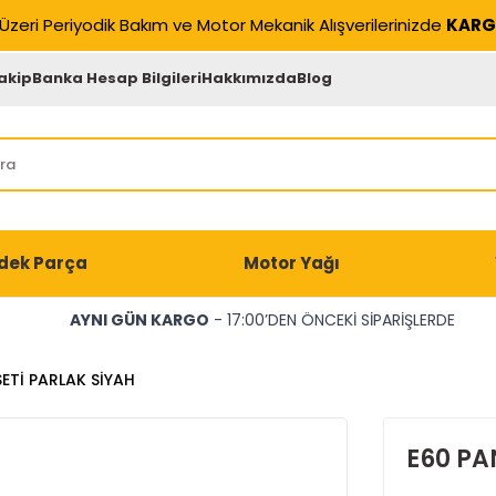
Üzeri Periyodik Bakım ve Motor Mekanik Alışverilerinizde
KARG
akip
Banka Hesap Bilgileri
Hakkımızda
Blog
dek Parça
Motor Yağı
AYNI GÜN KARGO
- 17:00’DEN ÖNCEKİ SİPARİŞLERDE
ETİ PARLAK SİYAH
E60 PA