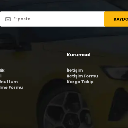
KAYDO
Kurumsal
lik
İletişim
i
İletişim Formu
 Unuttum
Kargo Takip
ilme Formu