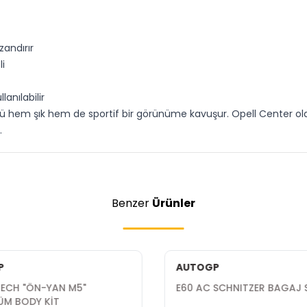
zandırır
li
nılabilir
zü hem şık hem de sportif bir görünüme kavuşur. Opell Center ola
.
Benzer
Ürünler
P
AUTOGP
TECH "ÖN-YAN M5"
E60 AC SCHNITZER BAGAJ S
M BODY KİT