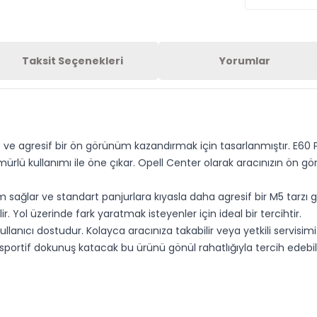
Taksit Seçenekleri
Yorumlar
if ve agresif bir ön görünüm kazandırmak için tasarlanmıştır. E60 
ürlü kullanımı ile öne çıkar. Opell Center olarak aracınızın ön g
sağlar ve standart panjurlara kıyasla daha agresif bir M5 tarzı g
. Yol üzerinde fark yaratmak isteyenler için ideal bir tercihtir.
anıcı dostudur. Kolayca aracınıza takabilir veya yetkili servisimiz
portif dokunuş katacak bu ürünü gönül rahatlığıyla tercih edebilir