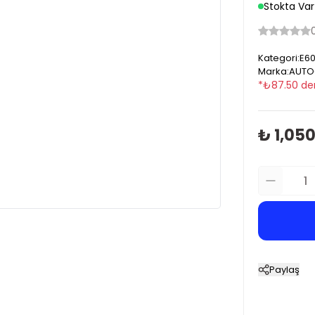
Stokta Var
Kategori
:
E60
Marka
:
AUTO
*
₺
87.50
de
₺ 1,05
Paylaş