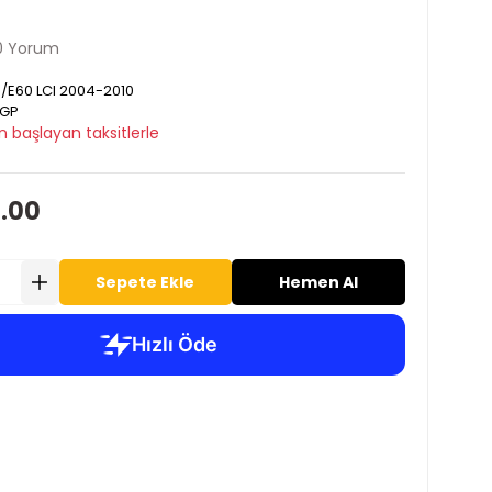
0 Yorum
/E60 LCI 2004-2010
GP
n başlayan taksitlerle
0.00
Sepete Ekle
Hemen Al