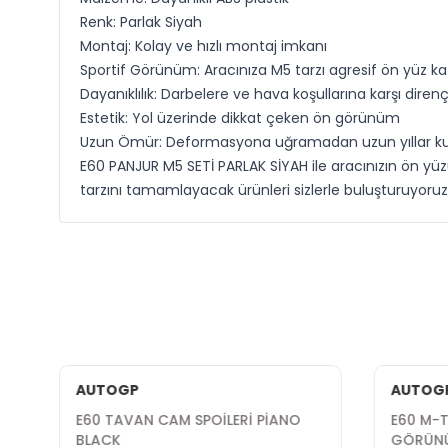
Renk: Parlak Siyah
Montaj: Kolay ve hızlı montaj imkanı
Sportif Görünüm: Aracınıza M5 tarzı agresif ön yüz ka
Dayanıklılık: Darbelere ve hava koşullarına karşı direnç
Estetik: Yol üzerinde dikkat çeken ön görünüm
Uzun Ömür: Deformasyona uğramadan uzun yıllar kulla
E60 PANJUR M5 SETİ PARLAK SİYAH ile aracınızın ön yü
tarzını tamamlayacak ürünleri sizlerle buluşturuyoruz
AUTOGP
AUTOG
E60 TAVAN CAM SPOİLERİ PİANO
E60 M-
BLACK
GÖRÜNÜ