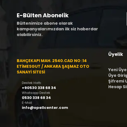
E-Bülten Abonelik
Bültenimize abone olarak
kampanyalarımızdan ilk siz haberdar
olabilirsiniz.
Üyelik
BAHÇEKAPI MAH. 2540.CAD NO :14
ETİMESGUT / ANKARA ŞAŞMAZ OTO
Yeni Üye
SANAYİ SİTESİ
Üye Giriş
Şifremi
Destek Hattı
Hesap S
+90530 338 68 34
Whatsapp Destek
0530 338 68 34
E-Mail
info@opellcenter.com