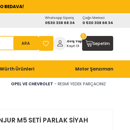
O BEDAVA!
Whatsapp Sipariş
Çağrı Merkezi
0530 338 68 34
0 530 338 68 34
0
Giriş Yap
ARA
Sepetim
Kayıt Ol
Würth Ürünleri
Motor Şanzıman
OPEL VE CHEVROLET
- RESMİ YEDEK PARÇACINIZ
NJUR M5 SETİ PARLAK SİYAH