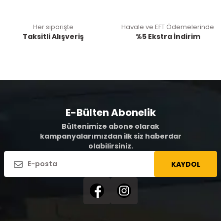
Her siparişte
Havale ve EFT Ödemelerinde
Taksitli Alışveriş
%5 Ekstra İndirim
E-Bülten Abonelik
Bültenimize abone olarak
kampanyalarımızdan ilk siz haberdar
olabilirsiniz.
KAYDOL