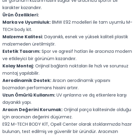
bir görünüm kazanmasını sağlar ve aracınıza sportif bir
karakter kazandırır.
Ürün Özellikleri:
Marka ve Uyumluluk:
BMW E92 modelleri ile tam uyumlu M-
TECH body kit.
Malzeme Kalitesi:
Dayanıklı, esnek ve yüksek kaliteli plastik
malzemeden üretilmiştir.
Estetik Tasarım:
Spor ve agresif hatları ile aracınıza modern
ve etkileyici bir görünüm kazandırır.
Kolay Montaj:
Orijinal bağlantı noktaları ile hızlı ve sorunsuz
montaj yapılabilir.
Aerodinamik Destek:
Aracın aerodinamik yapısını
bozmadan performans hissini artırır.
Uzun Ömürlü Kullanım:
UV ışınlarına ve dış etkenlere karşı
dayanıklı yapı.
Aracın Değerini Korumak:
Orijinal parça kalitesinde olduğu
için aracınızın değerini düşürmez.
E92 M-TECH BODY KİT, Opell Center olarak stoklarımızda hazır
bulunan, test edilmiş ve güvenilir bir üründür. Aracınızın