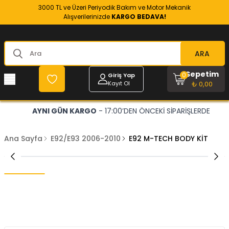
3000 TL ve Üzeri Periyodik Bakım ve Motor Mekanik
Alışverilerinizde
KARGO BEDAVA!
ARA
Sepetim
0
Giriş Yap
Kayıt Ol
₺ 0,00
AYNI GÜN KARGO
- 17:00’DEN ÖNCEKİ SİPARİŞLERDE
Ana Sayfa
E92/E93 2006-2010
E92 M-TECH BODY KİT