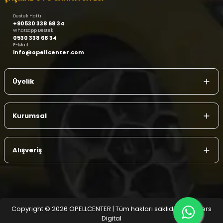
Destek Hattı
+90530 338 68 34
Whatsapp Destek
0530 338 68 34
E-Mail
info@opellcenter.com
Üyelik
Kurumsal
Alışveriş
Copyright © 2026 OPELLCENTER | Tüm hakları saklıdır.
| Reliefers
Digital