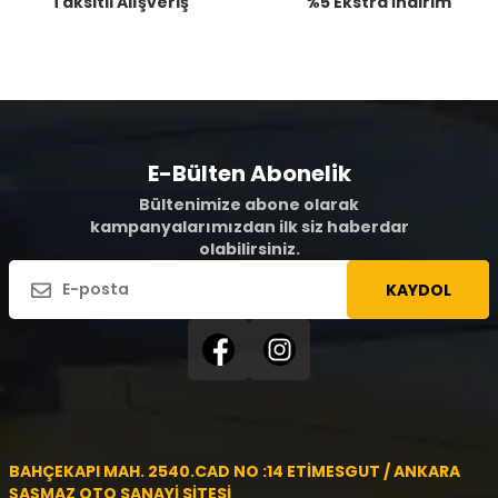
Taksitli Alışveriş
%5 Ekstra İndirim
E-Bülten Abonelik
Bültenimize abone olarak
kampanyalarımızdan ilk siz haberdar
olabilirsiniz.
KAYDOL
BAHÇEKAPI MAH. 2540.CAD NO :14 ETİMESGUT / ANKARA
ŞAŞMAZ OTO SANAYİ SİTESİ