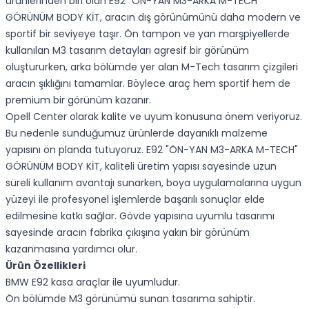
ürünlerinden biri olan E92 "ÖN-YAN M3-ARKA M-TECH"
GÖRÜNÜM BODY KİT, aracın dış görünümünü daha modern ve
sportif bir seviyeye taşır. Ön tampon ve yan marşpiyellerde
kullanılan M3 tasarım detayları agresif bir görünüm
oluştururken, arka bölümde yer alan M-Tech tasarım çizgileri
aracın şıklığını tamamlar. Böylece araç hem sportif hem de
premium bir görünüm kazanır.
Opell Center olarak kalite ve uyum konusuna önem veriyoruz.
Bu nedenle sunduğumuz ürünlerde dayanıklı malzeme
yapısını ön planda tutuyoruz. E92 "ÖN-YAN M3-ARKA M-TECH"
GÖRÜNÜM BODY KİT, kaliteli üretim yapısı sayesinde uzun
süreli kullanım avantajı sunarken, boya uygulamalarına uygun
yüzeyi ile profesyonel işlemlerde başarılı sonuçlar elde
edilmesine katkı sağlar. Gövde yapısına uyumlu tasarımı
sayesinde aracın fabrika çıkışına yakın bir görünüm
kazanmasına yardımcı olur.
Ürün Özellikleri
BMW E92 kasa araçlar ile uyumludur.
Ön bölümde M3 görünümü sunan tasarıma sahiptir.