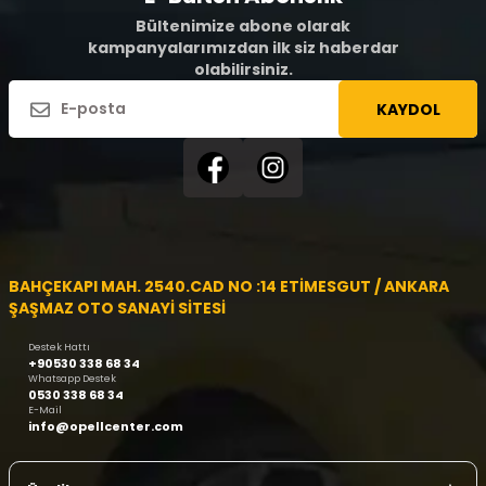
Bültenimize abone olarak
kampanyalarımızdan ilk siz haberdar
olabilirsiniz.
KAYDOL
BAHÇEKAPI MAH. 2540.CAD NO :14 ETİMESGUT / ANKARA
ŞAŞMAZ OTO SANAYİ SİTESİ
Destek Hattı
+90530 338 68 34
Whatsapp Destek
0530 338 68 34
E-Mail
info@opellcenter.com