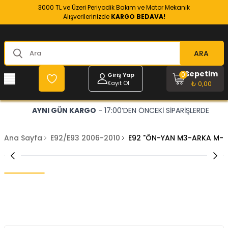
3000 TL ve Üzeri Periyodik Bakım ve Motor Mekanik
Alışverilerinizde
KARGO BEDAVA!
ARA
Sepetim
0
Giriş Yap
Kayıt Ol
₺ 0,00
AYNI GÜN KARGO
- 17:00’DEN ÖNCEKİ SİPARİŞLERDE
Ana Sayfa
E92/E93 2006-2010
E92 "ÖN-YAN M3-ARKA M-