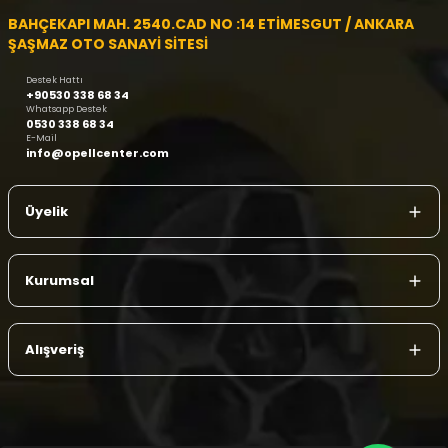
BAHÇEKAPI MAH. 2540.CAD NO :14 ETİMESGUT / ANKARA
ŞAŞMAZ OTO SANAYİ SİTESİ
Destek Hattı
+90530 338 68 34
Whatsapp Destek
0530 338 68 34
E-Mail
info@opellcenter.com
Üyelik
Kurumsal
Alışveriş