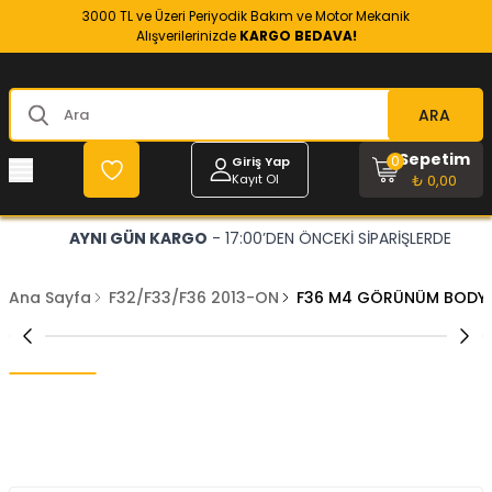
3000 TL ve Üzeri Periyodik Bakım ve Motor Mekanik
Alışverilerinizde
KARGO BEDAVA!
ARA
Sepetim
0
Giriş Yap
Kayıt Ol
₺ 0,00
AYNI GÜN KARGO
- 17:00’DEN ÖNCEKİ SİPARİŞLERDE
Ana Sayfa
F32/F33/F36 2013-ON
F36 M4 GÖRÜNÜM BODY 