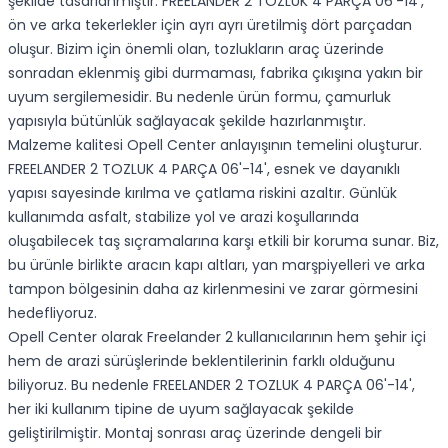
şekilde tasarlanmıştır. FREELANDER 2 TOZLUK 4 PARÇA 06'-14',
ön ve arka tekerlekler için ayrı ayrı üretilmiş dört parçadan
oluşur. Bizim için önemli olan, tozlukların araç üzerinde
sonradan eklenmiş gibi durmaması, fabrika çıkışına yakın bir
uyum sergilemesidir. Bu nedenle ürün formu, çamurluk
yapısıyla bütünlük sağlayacak şekilde hazırlanmıştır.
Malzeme kalitesi Opell Center anlayışının temelini oluşturur.
FREELANDER 2 TOZLUK 4 PARÇA 06'-14', esnek ve dayanıklı
yapısı sayesinde kırılma ve çatlama riskini azaltır. Günlük
kullanımda asfalt, stabilize yol ve arazi koşullarında
oluşabilecek taş sıçramalarına karşı etkili bir koruma sunar. Biz,
bu ürünle birlikte aracın kapı altları, yan marşpiyelleri ve arka
tampon bölgesinin daha az kirlenmesini ve zarar görmesini
hedefliyoruz.
Opell Center olarak Freelander 2 kullanıcılarının hem şehir içi
hem de arazi sürüşlerinde beklentilerinin farklı olduğunu
biliyoruz. Bu nedenle FREELANDER 2 TOZLUK 4 PARÇA 06'-14',
her iki kullanım tipine de uyum sağlayacak şekilde
geliştirilmiştir. Montaj sonrası araç üzerinde dengeli bir