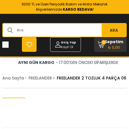
3000 TL ve Üzeri Periyodik Bakım ve Motor Mekanik
Alışverilerinizde
KARGO BEDAVA!
ARA
Sepetim
0
Giriş Yap
Kayıt Ol
₺ 0,00
AYNI GÜN KARGO
- 17:00’DEN ÖNCEKİ SİPARİŞLERDE
Ana Sayfa
FREELANDER
FREELANDER 2 TOZLUK 4 PARÇA 06'-