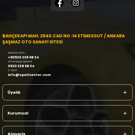
BAHÇEKAPI MAH. 2540.CAD NO :14 ETİMESGUT / ANKARA
ŞAŞMAZ OTO SANAYİ SİTESİ
Destek Hattı
+90530 338 68 34
Whatsapp Destek
0530 338 68 34
E-Mail
info@opellcenter.com
Üyelik
Kurumsal
Alışveriş