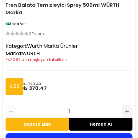
Fren Balata Temizleyici Sprey 500ml WÜRTH
Marka
Stokta Var
0 Yorum
Kategori
:
Würth Marka Ürünler
Marka
:
WÜRTH
*
₺
30.87
den başlayan taksitlerle
₺ 773.43
%
52
₺ 370.47
Sepete Ekle
Hemen Al