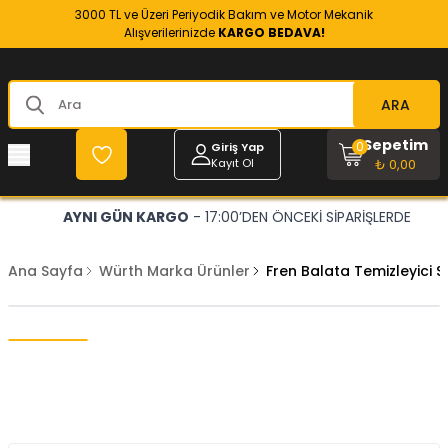
3000 TL ve Üzeri Periyodik Bakım ve Motor Mekanik
Alışverilerinizde
KARGO BEDAVA!
ARA
Sepetim
0
Giriş Yap
Kayıt Ol
₺ 0,00
AYNI GÜN KARGO
- 17:00’DEN ÖNCEKİ SİPARİŞLERDE
Ana Sayfa
Würth Marka Ürünler
Fren Balata Temizleyici