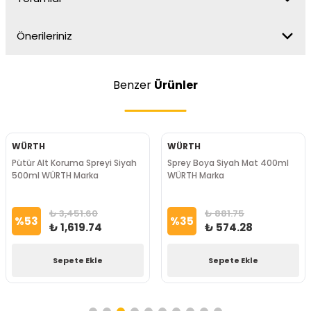
Önerileriniz
Benzer
Ürünler
WÜRTH
WÜRTH
Pütür Alt Koruma Spreyi Siyah
Sprey Boya Siyah Mat 400ml
500ml WÜRTH Marka
WÜRTH Marka
₺ 3,451.60
₺ 881.75
%
53
%
35
₺ 1,619.74
₺ 574.28
Sepete Ekle
Sepete Ekle