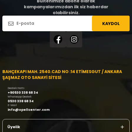
Bültenimize abone olarak
kampanyalarımızdan ilk siz haberdar
olabilirsiniz.
KAYDOL
BAHÇEKAPI MAH. 2540.CAD NO :14 ETİMESGUT / ANKARA
ŞAŞMAZ OTO SANAYİ SİTESİ
Destek Hattı
+90530 338 68 34
Whatsapp Destek
0530 338 68 34
E-Mail
info@opellcenter.com
Üyelik