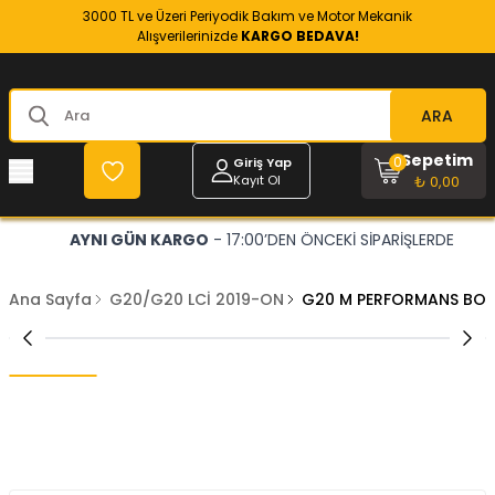
3000 TL ve Üzeri Periyodik Bakım ve Motor Mekanik
Alışverilerinizde
KARGO BEDAVA!
ARA
Sepetim
0
Giriş Yap
Kayıt Ol
₺ 0,00
AYNI GÜN KARGO
- 17:00’DEN ÖNCEKİ SİPARİŞLERDE
Ana Sayfa
G20/G20 LCİ 2019-ON
G20 M PERFORMANS BOD