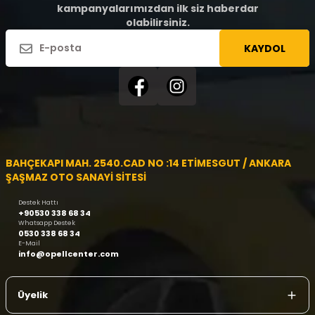
kampanyalarımızdan ilk siz haberdar
olabilirsiniz.
KAYDOL
BAHÇEKAPI MAH. 2540.CAD NO :14 ETİMESGUT / ANKARA
ŞAŞMAZ OTO SANAYİ SİTESİ
Destek Hattı
+90530 338 68 34
Whatsapp Destek
0530 338 68 34
E-Mail
info@opellcenter.com
Üyelik