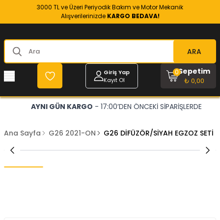
3000 TL ve Üzeri Periyodik Bakım ve Motor Mekanik
Alışverilerinizde
KARGO BEDAVA!
ARA
Sepetim
0
Giriş Yap
Kayıt Ol
₺ 0,00
AYNI GÜN KARGO
- 17:00’DEN ÖNCEKİ SİPARİŞLERDE
Ana Sayfa
G26 2021-ON
G26 DİFÜZÖR/SİYAH EGZOZ SETİ