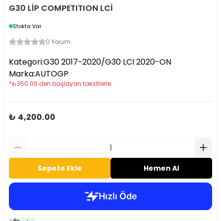
G30 LİP COMPETITION LCİ
Stokta Var
0 Yorum
Kategori
:
G30 2017-2020/G30 LCI 2020-ON
Marka
:
AUTOGP
*
₺
350.00
den başlayan taksitlerle
₺ 4,200.00
Sepete Ekle
Hemen Al