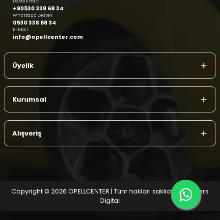
Destek Hattı
+90530 338 68 34
Whatsapp Destek
0530 338 68 34
E-Mail
info@opellcenter.com
Üyelik
Kurumsal
Alışveriş
Copyright © 2026 OPELLCENTER | Tüm hakları saklıdır.
| Reliefers
Digital