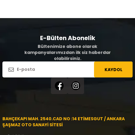
E-Bülten Abonelik
Bültenimize abone olarak
kampanyalarımızdan ilk siz haberdar
olabilirsiniz.
KAYDOL
BAHÇEKAPI MAH. 2540.CAD NO :14 ETİMESGUT / ANKARA
ŞAŞMAZ OTO SANAYİ SİTESİ