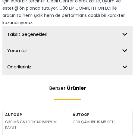
için ideal bir tercihtir. Opell Center olarak kalite, uyum ve
estetiği ön planda tutuyor, G30 LİP COMPETITION LCİ ile
aracınıza hem şıklık hem de performans odaklı bir karakter
kazandırıyoruz.
Taksit Seçenekleri
Yorumlar
Önerileriniz
Benzer
Ürünler
AUTOGP
AUTOGP
G30 M5 CS LOOK ALUMINYUM
G30 ÇAMURLUK M5 SETİ
KAPUT