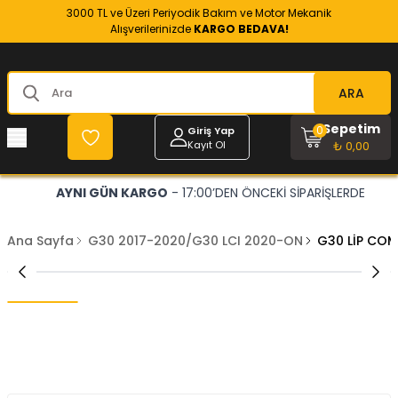
3000 TL ve Üzeri Periyodik Bakım ve Motor Mekanik
Alışverilerinizde
KARGO BEDAVA!
ARA
Sepetim
0
Giriş Yap
Kayıt Ol
₺ 0,00
AYNI GÜN KARGO
- 17:00’DEN ÖNCEKİ SİPARİŞLERDE
Ana Sayfa
G30 2017-2020/G30 LCI 2020-ON
G30 LİP COM