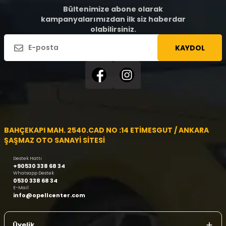
Bültenimize abone olarak
kampanyalarımızdan ilk siz haberdar
olabilirsiniz.
KAYDOL
BAHÇEKAPI MAH. 2540.CAD NO :14 ETİMESGUT / ANKARA
ŞAŞMAZ OTO SANAYİ SİTESİ
Destek Hattı
+90530 338 68 34
Whatsapp Destek
0530 338 68 34
E-Mail
info@opellcenter.com
Üyelik