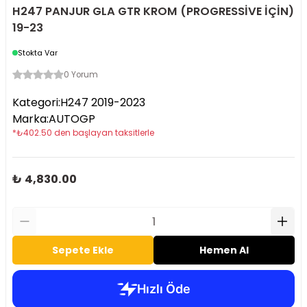
H247 PANJUR GLA GTR KROM (PROGRESSİVE İÇİN)
19-23
Stokta Var
0 Yorum
Kategori
:
H247 2019-2023
Marka
:
AUTOGP
*
₺
402.50
den başlayan taksitlerle
₺ 4,830.00
Sepete Ekle
Hemen Al