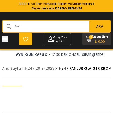
3000 TL ve Üzeri Periyodik Bakım ve Motor Mekanik
Alışverilerinizde
KARGO BEDAVA!
ARA
Sepetim
0
Giriş Yap
Kayıt Ol
₺ 0,00
AYNI GÜN KARGO
- 17:00’DEN ÖNCEKİ SİPARİŞLERDE
Ana Sayfa
H247 2019-2023
H247 PANJUR GLA GTR KROM (