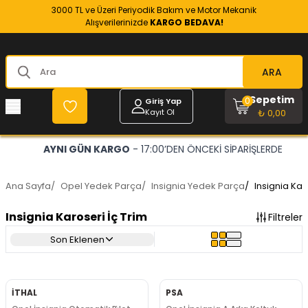
3000 TL ve Üzeri Periyodik Bakım ve Motor Mekanik
Alışverilerinizde
KARGO BEDAVA!
ARA
Sepetim
0
Giriş Yap
Kayıt Ol
₺ 0,00
ARİŞLERDE
OPEL VE CHEVROLET
- RESMİ YEDEK PARÇA
Ana Sayfa
/
Opel Yedek Parça
/
Insignia Yedek Parça
/
Insignia Kar
Insignia Karoseri İç Trim
Filtreler
Son Eklenen
İTHAL
PSA