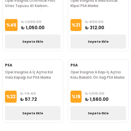
Opel İnsignia Otomatik Pi̇lot
Opel İnsignia A Arka Koltuk
Vi̇tes Topuzu At Karbon
Kli̇psi̇ PSA Marka
Diagonal Kaplamalı İthal Marka
₺ 1,900.00
₺ 450.00
%
45
%
31
₺ 1,050.00
₺ 312.00
Sepete Ekle
Sepete Ekle
PSA
PSA
Opel İnsignia A İç Açma Kol
Opel İnsignia A Kapı İç Açma
Vi̇da Kapağı Sol PSA Marka
Kolu Bakali̇ti̇ Ön Sağ PSA Marka
₺ 74.40
₺ 1,915.00
%
22
%
19
₺ 57.72
₺ 1,560.00
Sepete Ekle
Sepete Ekle