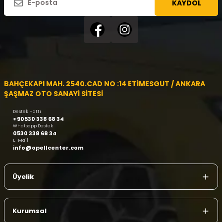
KAYDOL
BAHÇEKAPI MAH. 2540.CAD NO :14 ETİMESGUT / ANKARA
ŞAŞMAZ OTO SANAYİ SİTESİ
Destek Hattı
+90530 338 68 34
Whatsapp Destek
0530 338 68 34
E-Mail
info@opellcenter.com
Üyelik
Kurumsal