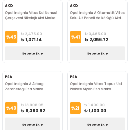
AKD
AKD
Opel İnsignia Vites Kol Konsol
Opel İnsignia A Otomatik Vites
Çerçevesi Nikelajlı Akd Marka
Kolu Alt Paneli Ve Körüğü Akd
Marka
₺ 2,475.00
₺ 3,465.00
%
45
%
41
₺ 1,371.14
₺ 2,056.72
Sepete Ekle
Sepete Ekle
PSA
PSA
Opel İnsignia A Airbag
Opel İnsignia Vites Topuz Üst
Zembereği Psa Marka
Plakası Siyah Psa Marka
₺ 13,908.95
₺ 1,400.00
%
40
%
21
₺ 8,380.92
₺ 1,100.00
Sepete Ekle
Sepete Ekle