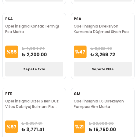
PSA
PSA
Opel İnsignia Kontak Termiği
Opel İnsignia Direksiyon
Psa Marka
Kumanda Düğmesi Siyah Psa
Marka
₺ 4,904.74
₺ 6,222.43
%
55
%
47
₺ 2,200.00
₺ 3,269.72
Sepete Ekle
Sepete Ekle
FTE
GM
Opel İnsignia Dizel 6 ileri Düz
Opel İnsignia 1.6 Direksiyon
Vites Debriyaj Rulmanı Fte
Pompası Gm Marka
Marka
₺ 8,857.81
₺ 20,000.00
%
57
%
21
₺ 3,771.41
₺ 15,750.00