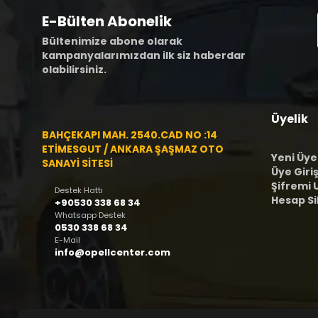
E-Bülten Abonelik
Bültenimize abone olarak
kampanyalarımızdan ilk siz haberdar
olabilirsiniz.
Üyelik
BAHÇEKAPI MAH. 2540.CAD NO :14
ETİMESGUT / ANKARA ŞAŞMAZ OTO
Yeni Üye
SANAYİ SİTESİ
Üye Giriş
Şifremi
Destek Hattı
Hesap S
+90530 338 68 34
Whatsapp Destek
0530 338 68 34
E-Mail
info@opellcenter.com