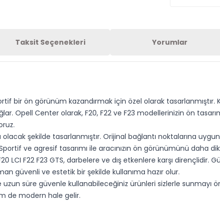
Taksit Seçenekleri
Yorumlar
rtif bir ön görünüm kazandırmak için özel olarak tasarlanmıştır. K
. Opell Center olarak, F20, F22 ve F23 modellerinizin ön tasarım
oruz.
lacak şekilde tasarlanmıştır. Orijinal bağlantı noktalarına uygu
. Sportif ve agresif tasarımı ile aracınızın ön görünümünü daha dikk
0 LCI F22 F23 GTS, darbelere ve dış etkenlere karşı dirençlidir. Gü
n güvenli ve estetik bir şekilde kullanıma hazır olur.
 uzun süre güvenle kullanabileceğiniz ürünleri sizlerle sunmayı ön
m de modern hale gelir.