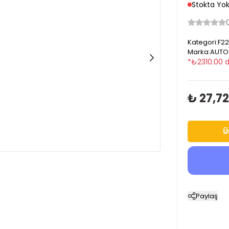
Stokta Yo
Kategori
:
F22
Marka
:
AUTO
*
₺
2310.00
d
₺ 27,7
Ü
Paylaş