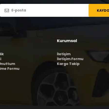
KAYDO
Kurumsal
lik
İletişim
i
İletişim Formu
 Unuttum
Kargo Takip
ilme Formu