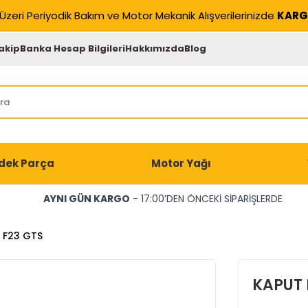
Üzeri Periyodik Bakım ve Motor Mekanik Alışverilerinizde
KARG
akip
Banka Hesap Bilgileri
Hakkımızda
Blog
dek Parça
Motor Yağı
AYNI GÜN KARGO
- 17:00’DEN ÖNCEKİ SİPARİŞLERDE
2 F23 GTS
KAPUT F