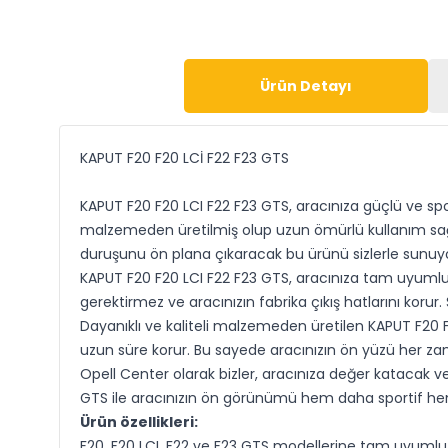
Ürün Detayı
KAPUT F20 F20 LCİ F22 F23 GTS
KAPUT F20 F20 LCI F22 F23 GTS, aracınıza güçlü ve spo
malzemeden üretilmiş olup uzun ömürlü kullanım sağlar
duruşunu ön plana çıkaracak bu ürünü sizlerle sunuy
KAPUT F20 F20 LCI F22 F23 GTS, aracınıza tam uyumlu o
gerektirmez ve aracınızın fabrika çıkış hatlarını korur
Dayanıklı ve kaliteli malzemeden üretilen KAPUT F20 F2
uzun süre korur. Bu sayede aracınızın ön yüzü her zama
Opell Center olarak bizler, aracınıza değer katacak ve
GTS ile aracınızın ön görünümü hem daha sportif he
Ürün özellikleri:
F20, F20 LCI, F22 ve F23 GTS modellerine tam uyumlu