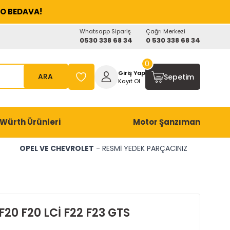
O BEDAVA!
Whatsapp Sipariş
Çağrı Merkezi
0530 338 68 34
0 530 338 68 34
0
Giriş Yap
ARA
Sepetim
Kayıt Ol
Würth Ürünleri
Motor Şanzıman
OPEL VE CHEVROLET
- RESMİ YEDEK PARÇACINIZ
20 F20 LCİ F22 F23 GTS