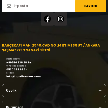
KAYDOL
BAHÇEKAPI MAH. 2540.CAD NO :14 ETİMESGUT / ANKARA
ŞAŞMAZ OTO SANAYİ SİTESİ
Destek Hattı
+90530 338 68 34
Whatsapp Destek
0530 338 68 34
E-Mail
info@opellcenter.com
Üyelik
Kurumsal