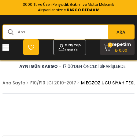
3000 TL ve Üzeri Periyodik Bakım ve Motor Mekanik
Alışverilerinizde
KARGO BEDAVA!
ARA
Sepetim
0
Giriş Yap
Kayıt Ol
₺ 0,00
AYNI GÜN KARGO
- 17:00’DEN ÖNCEKİ SİPARİŞLERDE
Ana Sayfa
F10/F10 LCI 2010-2017
M EGZOZ UCU SİYAH TEKLi