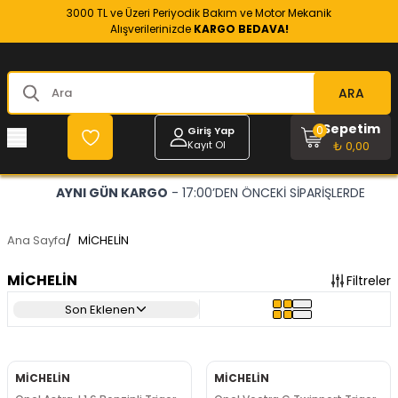
3000 TL ve Üzeri Periyodik Bakım ve Motor Mekanik
Alışverilerinizde
KARGO BEDAVA!
ARA
Sepetim
0
Giriş Yap
Kayıt Ol
₺ 0,00
AYNI GÜN KARGO
- 17:00’DEN ÖNCEKİ SİPARİŞLERDE
Ana Sayfa
/
MİCHELİN
MİCHELİN
Filtreler
Son Eklenen
MİCHELİN
MİCHELİN