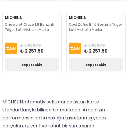
MİCHELİN
MİCHELİN
Chevrolet Cruze 1.6 Benzinli
Opel Zafira B 1.6 Benzinli Triger
Triger Seti Michelin Marka
Seti Michelin Marka
₺ 5,636.79
₺ 5,636.79
%
60
%
60
₺ 2,257.50
₺ 2,257.50
Sepete Ekle
Sepete Ekle
MİCHELİN, otomotiv sektöründe üstün kalite
standartlarıyla bilinen bir markadır. Aracınızın
performansını artırmak için tasarlanmış yedek
parçaları, güvenli ve rahat bir sürüş sunar.