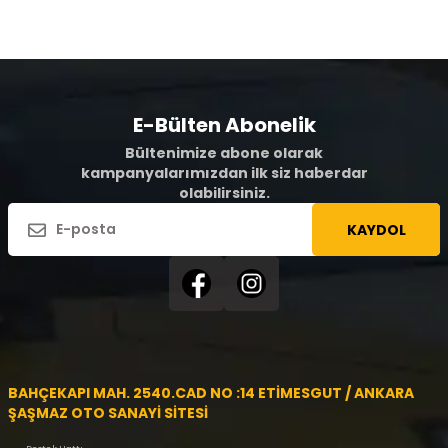
E-Bülten Abonelik
Bültenimize abone olarak
kampanyalarımızdan ilk siz haberdar
olabilirsiniz.
KAYDOL
BAHÇEKAPI MAH. 2540.CAD NO :14 ETİMESGUT / ANKARA
ŞAŞMAZ OTO SANAYİ SİTESİ