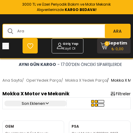
3000 TL ve Üzeri Periyodik Bakım ve Motor Mekanik
Alışverilerinizde
KARGO BEDAVA!
ARA
Sepetim
0
Giriş Yap
Kayıt Ol
₺ 0,00
OPEL VE CHEVROLET
- RESMİ YEDEK PARÇACINIZ
Ana Sayfa
/
Opel Yedek Parça
/
Mokka X Yedek Parça
/
Mokka X Mo
Mokka X Motor ve Mekanik
Filtreler
Son Eklenen
OEM
PSA