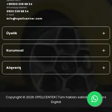
Destek Hattı
+90530 338 68 34
Whatsapp Destek
0530 338 68 34
E-Mail
info@opellcenter.com
Üyelik
Kurumsal
Alışveriş
Copyright © 2026 OPELLCENTER | Tüm hakları saklıdır.
| Reliefers
Digital