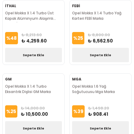
İTHAL
FEBİ
Opel Mokka X 1.4 Turbo Üst
Opel Mokka X 1.4 Turbo Yağ
Kapak Alüminyum Alaşımlı
Karteri FEBİ Marka
Metal İTHAL Marka
₺ 8,213.60
₺ 8,800.00
%
48
%
25
₺ 4,259.60
₺ 6,562.50
Sepete Ekle
Sepete Ekle
GM
MGA
Opel Mokka X 1.4 Turbo
Opel Mokka 1.6 Yağ
Eksantrik Dişlisi GM Marka
Soğutucusu Mga Marka
₺ 14,000.00
₺ 1,498.20
%
25
%
39
₺ 10,500.00
₺ 908.41
Sepete Ekle
Sepete Ekle