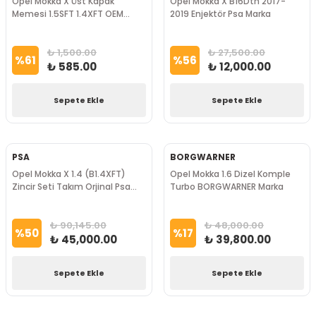
Opel Mokka X Üst Kapak
Opel Mokka X B16Dth 2017-
Memesi 1.5SFT 1.4XFT OEM
2019 Enjektör Psa Marka
Marka
₺ 1,500.00
₺ 27,500.00
%
61
%
56
₺ 585.00
₺ 12,000.00
Sepete Ekle
Sepete Ekle
PSA
BORGWARNER
Opel Mokka X 1.4 (B1.4XFT)
Opel Mokka 1.6 Dizel Komple
Zincir Seti Takım Orjinal Psa
Turbo BORGWARNER Marka
Marka
₺ 90,145.00
₺ 48,000.00
%
50
%
17
₺ 45,000.00
₺ 39,800.00
Sepete Ekle
Sepete Ekle