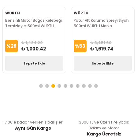
WÜRTH
WÜRTH
Benzinli Motor Boğaz Kelebeği
Pütür Alt Koruma Spreyi Siyah
Temizleyici 500ml WÜRTH
500ml WÜRTH Marka
Marka
₺ 1,434.20
₺ 3,451.60
%
28
%
53
₺ 1,030.42
₺ 1,619.74
Sepete Ekle
Sepete Ekle
17:00’e kadar verilen siparişler
3000 TL ve Üzeri Preiyodik
Aynı Gün Kargo
Bakım ve Motor
Kargo Ücretsiz