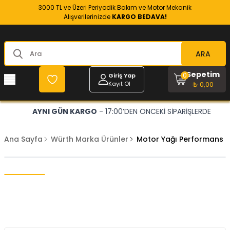
3000 TL ve Üzeri Periyodik Bakım ve Motor Mekanik
Alışverilerinizde
KARGO BEDAVA!
ARA
Sepetim
0
Giriş Yap
Kayıt Ol
₺ 0,00
AYNI GÜN KARGO
- 17:00’DEN ÖNCEKİ SİPARİŞLERDE
Ana Sayfa
Würth Marka Ürünler
Motor Yağı Performans İy