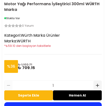
Motor Yağı Performans İyileştirici 300ml WÜRTH
Marka
Stokta Var
0 Yorum
Kategori
:
Würth Marka Ürünler
Marka
:
WÜRTH
*
₺
59.10
den başlayan taksitlerle
₺ 1,102.71
%
36
₺ 709.15
Sepete Ekle
Hemen Al