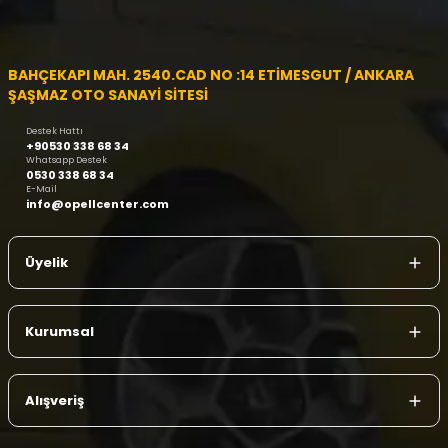
BAHÇEKAPI MAH. 2540.CAD NO :14 ETİMESGUT / ANKARA
ŞAŞMAZ OTO SANAYİ SİTESİ
Destek Hattı
+90530 338 68 34
Whatsapp Destek
0530 338 68 34
E-Mail
info@opellcenter.com
Üyelik
Kurumsal
Alışveriş