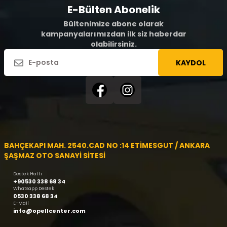
E-Bülten Abonelik
Bültenimize abone olarak
kampanyalarımızdan ilk siz haberdar
olabilirsiniz.
KAYDOL
BAHÇEKAPI MAH. 2540.CAD NO :14 ETİMESGUT / ANKARA
ŞAŞMAZ OTO SANAYİ SİTESİ
Destek Hattı
+90530 338 68 34
Whatsapp Destek
0530 338 68 34
E-Mail
info@opellcenter.com