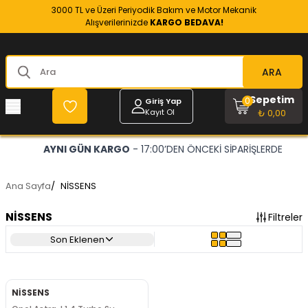
3000 TL ve Üzeri Periyodik Bakım ve Motor Mekanik
Alışverilerinizde
KARGO BEDAVA!
ARA
Sepetim
0
Giriş Yap
Kayıt Ol
₺ 0,00
AYNI GÜN KARGO
- 17:00’DEN ÖNCEKİ SİPARİŞLERDE
Ana Sayfa
/
NİSSENS
NİSSENS
Filtreler
Son Eklenen
NİSSENS